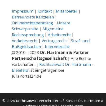
Impressum
|
Kontakt
|
Mitarbeiter
|
Befreundete Kanzleien
|
Onlinerechtsberatung
|
Unsere
Schwerpunkte
|
Allgemeine
Rechtssprechung
|
Arbeitsrecht
|
Verkehrsrecht
|
Vertragsrecht
|
Straf- und
Bußgeldsachen
|
Internetrecht
© 2010 – 2023
Dr. Hartmann & Partner
Partnerschaftsgesellschaft
| Alle Rechte
vorbehalten. |
Rechtsanwalt Dr. Hartmann -
Bielefeld
ist eingetragen bei
JuraPortal24.de
© 2026 Rechtsanwalt Verkehrsrecht § Kanzlei Dr. Hartmann &
Partner
• Erstellt mit
GeneratePress