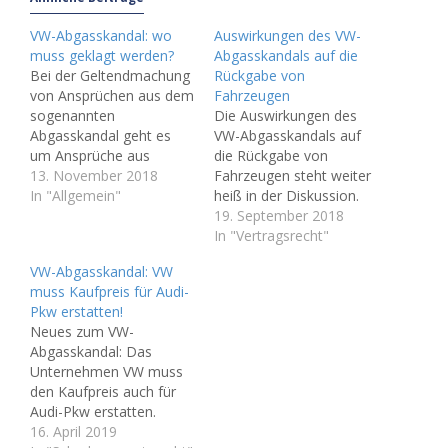
VW-Abgasskandal: wo
Auswirkungen des VW-
muss geklagt werden?
Abgasskandals auf die
Bei der Geltendmachung
Rückgabe von
von Ansprüchen aus dem
Fahrzeugen
sogenannten
Die Auswirkungen des
Abgasskandal geht es
VW-Abgasskandals auf
um Ansprüche aus
die Rückgabe von
Sachmängelhaftung bei
13. November 2018
Fahrzeugen steht weiter
Dieselfahrzeugen. Es
In "Allgemein"
heiß in der Diskussion.
sind zahlreiche Varianten,
„Kleine Entscheidung,
19. September 2018
bis hin zur Rückgabe des
große Auswirkungen“! In
In "Vertragsrecht"
Fahrzeuges, möglich.
einem Hinweisbeschluss
VW-Abgasskandal: VW
Eine der auftrauchenden
des OLG Köln (Beschluss
muss Kaufpreis für Audi-
Fragen ist: wo muss
vom 11.1.2018,
Pkw erstatten!
geklagt werden? Die
Aktenzeichen 1 C
Neues zum VW-
Frage taucht auf, weil
112/17) wurde der
Abgasskandal: Das
zwei unterschiedliche
Berufung eines VW-
Unternehmen VW muss
Anspruchsarten in Rede
Händlers gegen die
den Kaufpreis auch für
stehen, die sich…
Verurteilung zur
Audi-Pkw erstatten.
Rückabwicklung eines
Wieder eine
16. April 2019
Gebrauchtwagenhändler