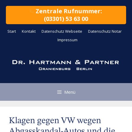
Zum
Inhalt
Zentrale Rufnummer:
springen
(03301) 53 63 00
Start
Kontakt
Datenschutz Webseite
Datenschutz Notar
Impressum
Menü
Klagen gegen VW wegen
Abgasskandal-Autos und die