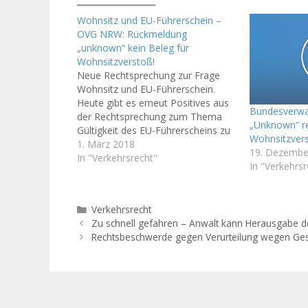
Wohnsitz und EU-Führerschein –
OVG NRW: Rückmeldung
„unknown“ kein Beleg für
Wohnsitzverstoß!
Neue Rechtsprechung zur Frage
Wohnsitz und EU-Führerschein.
Heute gibt es erneut Positives aus
Bundesverwal
der Rechtsprechung zum Thema
„Unknown“ rei
Gültigkeit des EU-Führerscheins zu
Wohnsitzvers
berichten! Der EU-Führerschein hat
1. März 2018
19. Dezembe
bekanntlich grundsätzlich in
In "Verkehrsrecht"
In "Verkehrsr
Deutschland Gültigkeit, egal in
welchem Land er erworben wurde.
Und auch, ohne dass in
Kategorien
Verkehrsrecht
Deutschland eine MPU abgelegt
Zu schnell gefahren – Anwalt kann Herausgabe d
wurde. Voraussetzung ist unter…
Rechtsbeschwerde gegen Verurteilung wegen Ge