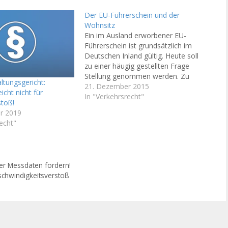
Der EU-Führerschein und der
Wohnsitz
Ein im Ausland erworbener EU-
Führerschein ist grundsätzlich im
Deutschen Inland gültig. Heute soll
zu einer häugig gestellten Frage
Stellung genommen werden. Zu
tungsgericht:
der Frage des
21. Dezember 2015
cht nicht für
Wohnsitzerfordernisses und der
In "Verkehrsrecht"
toß!
sogenannten 185-Tage-Regelung
r 2019
sind zahlreiche
echt"
Falschinformationen im Umlauf.
Eine EU-Fahrerlaubnis ist nur dann
wegen eines Verstoßes gegen das
Wohnsitzerfordernis nicht
er Messdaten fordern!
anzuerkennen, wenn ein…
schwindigkeitsverstoß