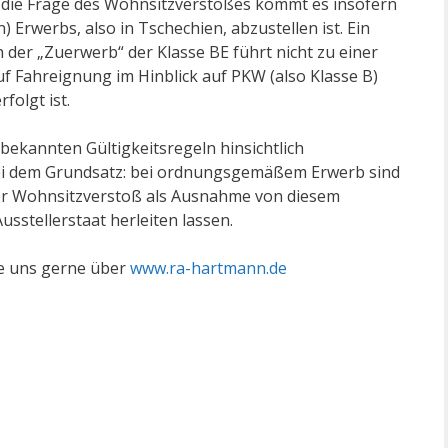
 Auf die Frage des Wohnsitzverstoßes kommt es insofern
) Erwerbs, also in Tschechien, abzustellen ist. Ein
 der „Zuerwerb“ der Klasse BE führt nicht zu einer
 Fahreignung im Hinblick auf PKW (also Klasse B)
folgt ist.
 bekannten Gültigkeitsregeln hinsichtlich
bei dem Grundsatz: bei ordnungsgemäßem Erwerb sind
er Wohnsitzverstoß als Ausnahme von diesem
stellerstaat herleiten lassen.
ie uns gerne über
www.ra-hartmann.de