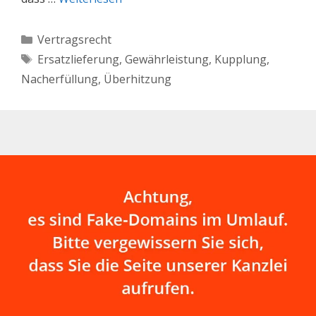
Kategorien
Vertragsrecht
Schlagwörter
Ersatzlieferung
,
Gewährleistung
,
Kupplung
,
Nacherfüllung
,
Überhitzung