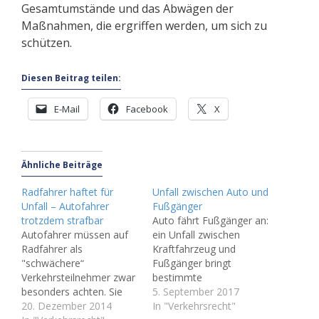
Gesamtumstände und das Abwägen der
Maßnahmen, die ergriffen werden, um sich zu
schützen.
Diesen Beitrag teilen:
E-Mail
Facebook
X
Ähnliche Beiträge
Radfahrer haftet für
Unfall zwischen Auto und
Unfall – Autofahrer
Fußgänger
trotzdem strafbar
Auto fährt Fußgänger an:
Autofahrer müssen auf
ein Unfall zwischen
Radfahrer als
Kraftfahrzeug und
"schwächere“
Fußgänger bringt
Verkehrsteilnehmer zwar
bestimmte
besonders achten. Sie
Besonderheiten mit sich.
5. September 2017
haften aber nur dort, wo
20. Dezember 2014
Dies gilt insbesondere
In "Verkehrsrecht"