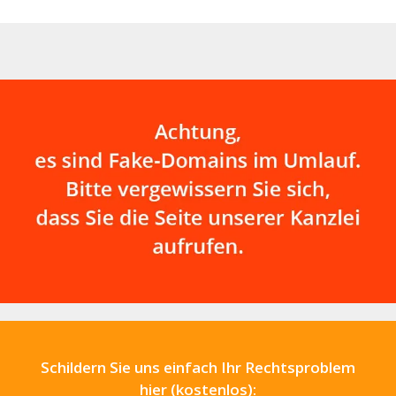
Oberlandesgericht
Saarbrücken in seinem
Urteil…
Schildern Sie uns einfach Ihr Rechtsproblem
hier (kostenlos):