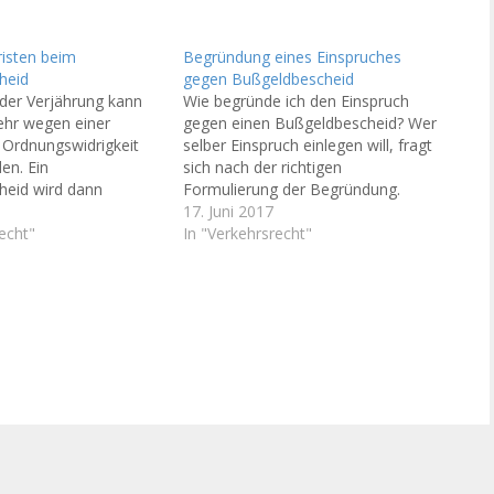
risten beim
Begründung eines Einspruches
heid
gegen Bußgeldbescheid
 der Verjährung kann
Wie begründe ich den Einspruch
ehr wegen einer
gegen einen Bußgeldbescheid? Wer
r Ordnungswidrigkeit
selber Einspruch einlegen will, fragt
en. Ein
sich nach der richtigen
heid wird dann
Formulierung der Begründung.
ht erlassen, oder man
Wenn ein Bußgeldbescheid wegen
17. Juni 2017
ich Einspruch
echt"
eines Verkehrsverstoßes eingeht,
In "Verkehrsrecht"
r Gesetzgeber hat für
sind viele Autofahrer zunächst
igkeiten eine
einmal ratlos. Oft geht es um den
rfolgungsverjährung
Führerschein, nämlich in Form der
 § 26 III
Verhängung eines Fahrverbotes.
hrsgesetz (StVG)
Aber selbst wenn…
r
ungswidrigkeiten eine
ährungsregel.…