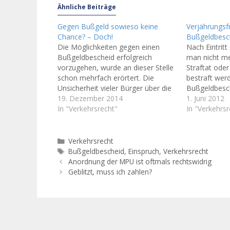
Ähnliche Beiträge
Gegen Bußgeld sowieso keine
Verjährungsf
Chance? – Doch!
Bußgeldbesc
Die Möglichkeiten gegen einen
Nach Eintritt
Bußgeldbescheid erfolgreich
man nicht m
vorzugehen, wurde an dieser Stelle
Straftat ode
schon mehrfach erörtert. Die
bestraft werd
Unsicherheit vieler Bürger über die
Bußgeldbesc
Chance und Risiken einer
19. Dezember 2014
entweder nic
1. Juni 2012
erfolgreichen Verteidigung ist
In "Verkehrsrecht"
kann erfolgre
In "Verkehrsr
immer noch groß. Die zahlreichen
einlegen. De
Anrufe meiner Mandanten
Ordnungswidr
sprechen Bände! Immer wieder
besondere Ve
Kategorien
Verkehrsrecht
werde ich gefragt, ob überhaupt
festgelegt. In
Schlagwörter
Bußgeldbescheid
,
Einspruch
,
Verkehrsrecht
Chancen bestehen, etwas gegen
Straßenverke
Anordnung der MPU ist oftmals rechtswidrig
einen Bußgeldbescheid…
findet sich fü
Geblitzt, muss ich zahlen?
Verkehrsordn
kürzere Verj