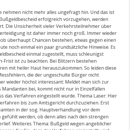
 nehmen nicht mehr alles ungefragt hin. Und das ist
 Bußgeldbescheid erfolgreich vorzugehen, werden
rt. Die Unsicherheit vieler Verkehrsteilnehmer über
Verteidigung ist daher immer noch groß. Immer wieder
, ob überhaupt Chancen bestehen, etwas gegen einen
e noch einmal ein paar grundsätzliche Hinweise. Es
geldbescheid einmal zugestellt, muss schleunigst
Frist ist zu beachten. Bei Blitzern bestehen
ren mit heiler Haut herauszukommen. So leiden diese
essfehlern, die der ungeschulte Bürger nicht
r wieder höchst interessant: Meldet man sich zur
s Mandanten bei, kommt nicht nur in Einzelfällen
ss das Verfahren eingestellt wurde. Thema Laser: Hier
 Verfahren bis zum Amtsgericht durchzuziehen. Erst
beamten in der sog. Hauptverhandlung vor dem
gefühlt werden, ob denn alles nach den strengen
rlief. Weiteres Thema: Bußgeld wegen angeblicher