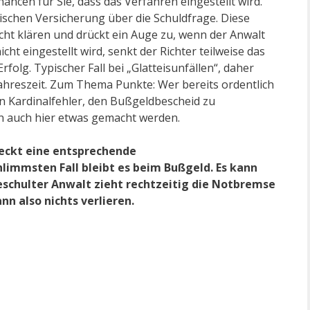
ncen für Sie, dass das Verfahren eingestellt wird.
rischen Versicherung über die Schuldfrage. Diese
nicht klären und drückt ein Auge zu, wenn der Anwalt
cht eingestellt wird, senkt der Richter teilweise das
folg. Typischer Fall bei „Glatteisunfällen“, daher
Jahreszeit. Zum Thema Punkte: Wer bereits ordentlich
 Kardinalfehler, den Bußgeldbescheid zu
nn auch hier etwas gemacht werden.
deckt eine entsprechende
limmsten Fall bleibt es beim Bußgeld. Es kann
eschulter Anwalt zieht rechtzeitig die Notbremse
n also nichts verlieren.