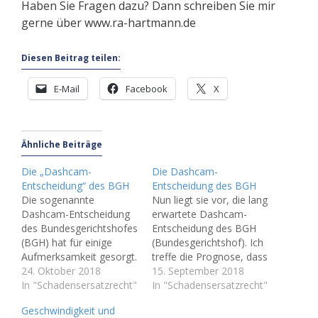
Haben Sie Fragen dazu? Dann schreiben Sie mir
gerne über www.ra-hartmann.de
Diesen Beitrag teilen:
E-Mail
Facebook
X
Ähnliche Beiträge
Die „Dashcam-
Die Dashcam-
Entscheidung“ des BGH
Entscheidung des BGH
Die sogenannte
Nun liegt sie vor, die lang
Dashcam-Entscheidung
erwartete Dashcam-
des Bundesgerichtshofes
Entscheidung des BGH
(BGH) hat für einige
(Bundesgerichtshof). Ich
Aufmerksamkeit gesorgt.
treffe die Prognose, dass
Man erhoffte sich eine
24. Oktober 2018
diese Entscheidung eine
15. September 2018
Klärung der brisanten
In "Schadensersatzrecht"
Tragweite haben wird,
In "Schadensersatzrecht"
Grundfrage Datenschutz
die Viele sich noch gar
Geschwindigkeit und
vs. Beweissicherung.
nicht klar gemacht