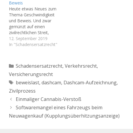
Beweis
Doch ist nun wirklich
haben. Autohersteller
Heute etwas Neues zum
"alles klar"? Heiß in der
werden nun
Thema Geschwindigkeit
Diskussion war nämlich
möglicherweise ihre
und Beweis. Und zwar
in der Vergangenheit der
Produktion umstellen,
gemünzt auf einen
Umgang mit Dashcams
Passanten werden sich
zivilrechtlichen Streit,
im öffentlichen
damit abfinden müssen,
also die Frage von
12. September 2019
Straßenverkehr. Die
von hunderten Kameras
Ansprüchen aus einem
In "Schadensersatzrecht"
Rechtsprechung war
beim Flanieren gefilmt…
Verkehrsunfall. Im
uneinheitlich bei der…
Zivilprozess ist die
Schätzung der
Kategorien
Schadensersatzrecht
,
Verkehrsrecht
,
Geschwindigkeit eine
Versicherungsrecht
sehr unzuverlässige
Methode. Ich habe es
Schlagwörter
beweislast
,
dashcam
,
Dashcam-Aufzeichnung
,
immer wieder erlebt,
Zivilprozess
dass vor Gericht durch
Angaben von Zeugen,
Einmaliger Cannabis-Verstoß
wonach das Fahrzeug…
Softwaremangel eines Fahrzeugs beim
Neuwagenkauf (Kupplungsüberhitzungsanzeige)