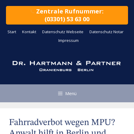
Zum
Inhalt
Zentrale Rufnummer:
springen
(03301) 53 63 00
Start
Kontakt
Datenschutz Webseite
Datenschutz Notar
Impressum
Menü
Fahrradverbot wegen MPU?
Anwalt hilft in Berlin und