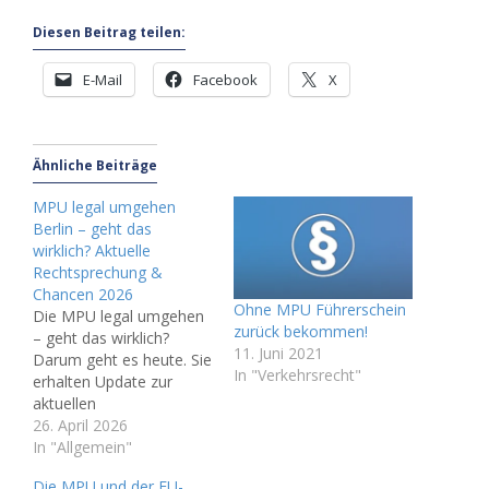
Diesen Beitrag teilen:
E-Mail
Facebook
X
Ähnliche Beiträge
MPU legal umgehen
Berlin – geht das
wirklich? Aktuelle
Rechtsprechung &
Chancen 2026
Ohne MPU Führerschein
Die MPU legal umgehen
zurück bekommen!
– geht das wirklich?
11. Juni 2021
Darum geht es heute. Sie
In "Verkehrsrecht"
erhalten Update zur
aktuellen
Rechtsprechung und den
26. April 2026
Chancen auch im Jahr
In "Allgemein"
2026. Kurze Antwort: Ja,
Die MPU und der EU-