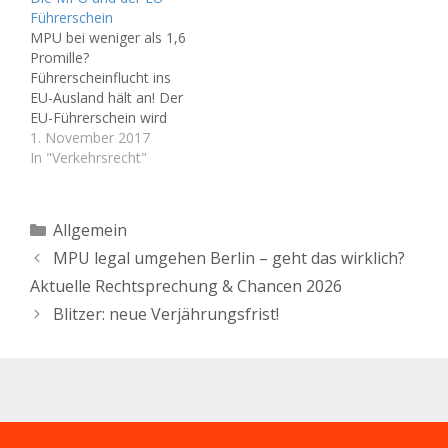
die MPU kann durch den
Führerschein
EU-Führerschein
MPU bei weniger als 1,6
weiterhin legal
Promille?
umgangen werden. Aber
Führerscheinflucht ins
auch im Vorfeld der
EU-Ausland hält an! Der
Entziehung durch die
EU-Führerschein wird
Behörde sind Sie nicht…
immer interessanter. In
1. November 2017
den letzten Jahren haben
In "Verkehrsrecht"
einige
Führerscheinstellen in
Deutschland,
Kategorien
Allgemein
insbesondere in Baden-
MPU legal umgehen Berlin – geht das wirklich?
Württemberg,
Mecklenburg-
Aktuelle Rechtsprechung & Chancen 2026
Vorpommern und
Blitzer: neue Verjährungsfrist!
Brandenburg, vermehrt
die Beibringung eines
medizinisch-
psychologischen
Gutachtens (MPU)
gefordert, bevor sie nach
Ablauf einer Sperrfrist