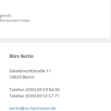
fs. Durch das Gesetz
Privatverkaufs. Durch das Gesetz
ierung des
zur Modernisierung des
 wurde der…
Schuldrechts wurde der…
gsrecht
ort kürzere Fristen
Büro Berlin
Giesebrechtstraße 11
10629 Berlin
Telefon: (030) 69 59 84 00
Telefax: (030) 69 53 57 71
berlin@ra-hartmann.de