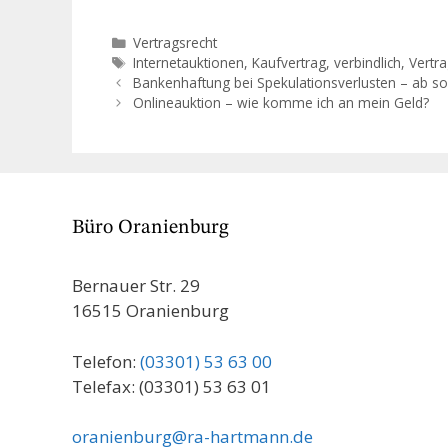
gibt auch schwarze Schafe. Einige
Privatverkau
Menschen nutzen die Anonymität
zur Modernis
Kategorien
Vertragsrecht
des Internets für betrügerische
Schuldrechts
Schlagwörter
Internetauktionen
,
Kaufvertrag
,
verbindlich
,
Vertra
Handlungen. Was…
Bankenhaftung bei Spekulationsverlusten – ab sof
Onlineauktion – wie komme ich an mein Geld?
Büro Oranienburg
Bernauer Str. 29
16515 Oranienburg
Telefon:
(03301) 53 63 00
Telefax: (03301) 53 63 01
oranienburg@ra-hartmann.de