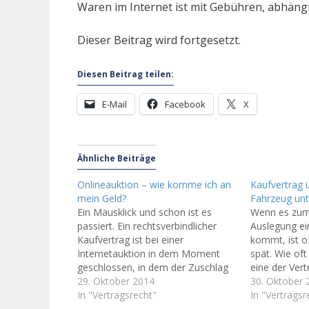
Waren im Internet ist mit Gebühren, abhäng
Dieser Beitrag wird fortgesetzt.
Diesen Beitrag teilen:
E-Mail
Facebook
X
Ähnliche Beiträge
Onlineauktion – wie komme ich an
Kaufvertrag 
mein Geld?
Fahrzeug unt
Ein Mausklick und schon ist es
Wenn es zum 
passiert. Ein rechtsverbindlicher
Auslegung ei
Kaufvertrag ist bei einer
kommt, ist o
Internetauktion in dem Moment
spät. Wie of
geschlossen, in dem der Zuschlag
eine der Vert
erteilt wird. Der überwiegende Teil
29. Oktober 2014
Formulierung
30. Oktober 
von Onlineauktionen verläuft
In "Vertragsrecht"
sorgfältiger 
In "Vertragsr
reibungslos. Doch wie überall, es
gilt insbeso