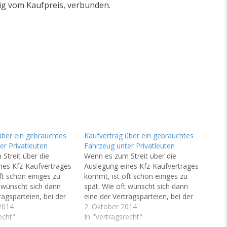
ig vom Kaufpreis, verbunden.
über ein gebrauchtes
Kaufvertrag über ein gebrauchtes
er Privatleuten
Fahrzeug unter Privatleuten
Streit über die
Wenn es zum Streit über die
nes Kfz-Kaufvertrages
Auslegung eines Kfz-Kaufvertrages
ft schon einiges zu
kommt, ist oft schon einiges zu
t wünscht sich dann
spät. Wie oft wünscht sich dann
ragsparteien, bei der
eine der Vertragsparteien, bei der
 des Vertrages etwas
2014
Formulierung des Vertrages etwas
2. Oktober 2014
gewesen zu sein. Dies
echt"
sorgfältiger gewesen zu sein. Dies
In "Vertragsrecht"
ndere im Bereich des
gilt insbesondere im Bereich des