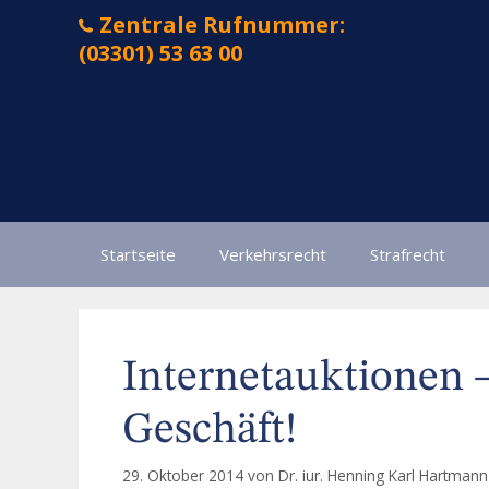
Zum
Zentrale Rufnummer:
Inhalt
(03301) 53 63 00
springen
Startseite
Verkehrsrecht
Strafrecht
Internetauktionen –
Geschäft!
29. Oktober 2014
von
Dr. iur. Henning Karl Hartmann