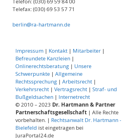
Telefon: (030) 69 59 84 00
Telefax: (030) 69 53 57 71
berlin@ra-hartmann.de
Impressum
|
Kontakt
|
Mitarbeiter
|
Befreundete Kanzleien
|
Onlinerechtsberatung
|
Unsere
Schwerpunkte
|
Allgemeine
Rechtssprechung
|
Arbeitsrecht
|
Verkehrsrecht
|
Vertragsrecht
|
Straf- und
Bußgeldsachen
|
Internetrecht
© 2010 – 2023
Dr. Hartmann & Partner
Partnerschaftsgesellschaft
| Alle Rechte
vorbehalten. |
Rechtsanwalt Dr. Hartmann -
Bielefeld
ist eingetragen bei
JuraPortal24.de