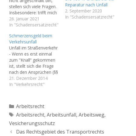
nicht angeschnallt bin,
Reparatur nach Unfall
stellen sich viele Fragen.
2. September 2020
Insbesondere: trifft mich
In "Schadensersatzrecht"
eine Mithaftung? Im Falle
26. Januar 2021
einer Unfallverletzung im
In "Schadensersatzrecht"
Straßenverkehr bei
Schmerzensgeld beim
einem nicht angelegten
Verkehrsunfall
Sicherheitsgurt kann eine
Unfall im Straßenverkehr
anspruchsmindernde
- Wenn es erst einmal
Mithaftung des
zum "Knall“ gekommen
Geschädigten nur
ist, stellt sich die Frage
angenommen werden,
nach den Ansprüchen (§§
wenn feststeht, dass
249, 253 BGB). Neben
21. Dezember 2014
nach der Art des Unfalls
dem reinen
In "Verkehrsrecht"
der angelegte…
Unfallschaden am PKW
kann der Geschädigte bei
der Versicherung des
Kategorien
Arbeitsrecht
Unfallverursachers für
Schlagwörter
Arbeitsrecht
,
Arbeitsunfall
,
Arbeitsweg
,
Verletzungen am Körper
Schmerzensgeld fordern.
Vesicherungsschutz
Hinsichtlich der Höhe von
Das Rechtsgebiet des Transportrechts
Schmerzensgeldern gibt