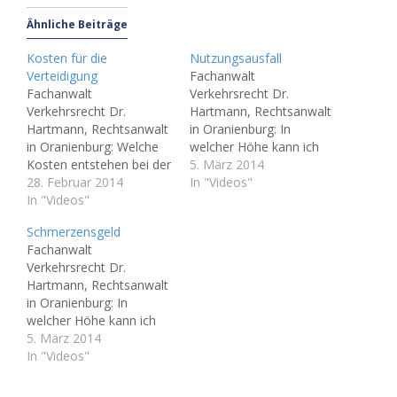
Ähnliche Beiträge
Kosten für die
Nutzungsausfall
Verteidigung
Fachanwalt
Fachanwalt
Verkehrsrecht Dr.
Verkehrsrecht Dr.
Hartmann, Rechtsanwalt
Hartmann, Rechtsanwalt
in Oranienburg: In
in Oranienburg: Welche
welcher Höhe kann ich
Kosten entstehen bei der
nach einem
5. März 2014
Verteidigung im
28. Februar 2014
Verkehrsunfall
In "Videos"
Verkehrsrecht und wer
In "Videos"
Nutzungsausfall geltend
tragt diese? Mehr
machen? Mehr
Schmerzensgeld
Informationen hier auf
Informationen hier auf
Fachanwalt
der Website oder unter
der Website oder unter
Verkehrsrecht Dr.
Telefon Nr. 03301-
Telefon Nr. 03301-
Hartmann, Rechtsanwalt
536300 (Oranienburg) «
536300 (Oranienburg) «
in Oranienburg: In
zurück zur Video-
zurück zur Video-
welcher Höhe kann ich
Übersicht
Übersicht
nach einem
5. März 2014
Verkehrsunfall
In "Videos"
Schmerzensgeld geltend
machen? Mehr