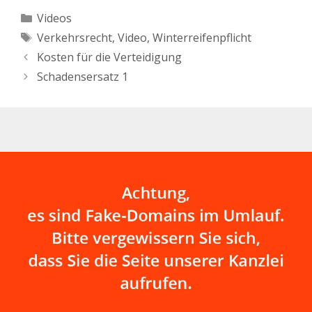
Informationen hier auf
Kategorien
Videos
der Website oder unter
Schlagwörter
Verkehrsrecht
,
Video
,
Winterreifenpflicht
Telefon Nr. 03301-
536300 (Oranienburg) «
Kosten für die Verteidigung
zurück zur Video-
Schadensersatz 1
Übersicht