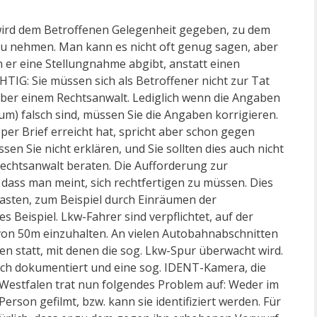
rd dem Betroffenen Gelegenheit gegeben, zu dem
 zu nehmen. Man kann es nicht oft genug sagen, aber
n er eine Stellungnahme abgibt, anstatt einen
TIG: Sie müssen sich als Betroffener nicht zur Tat
eber einem Rechtsanwalt. Lediglich wenn die Angaben
m) falsch sind, müssen Sie die Angaben korrigieren.
er Brief erreicht hat, spricht aber schon gegen
 Sie nicht erklären, und Sie sollten dies auch nicht
 Rechtsanwalt beraten. Die Aufforderung zur
 dass man meint, sich rechtfertigen zu müssen. Dies
elasten, zum Beispiel durch Einräumen der
Beispiel. Lkw-Fahrer sind verpflichtet, auf der
on 50m einzuhalten. An vielen Autobahnabschnitten
n statt, mit denen die sog. Lkw-Spur überwacht wird.
eich dokumentiert und eine sog. IDENT-Kamera, die
Westfalen trat nun folgendes Problem auf: Weder im
erson gefilmt, bzw. kann sie identifiziert werden. Für