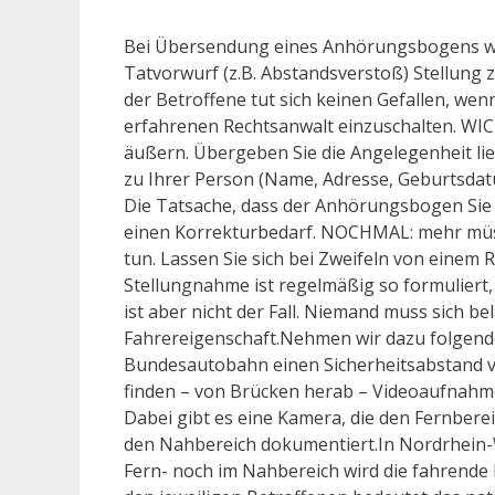
Bei Übersendung eines Anhörungsbogens wi
Tatvorwurf (z.B. Abstandsverstoß) Stellung
der Betroffene tut sich keinen Gefallen, wen
erfahrenen Rechtsanwalt einzuschalten. WICH
äußern. Übergeben Sie die Angelegenheit li
zu Ihrer Person (Name, Adresse, Geburtsdatu
Die Tatsache, dass der Anhörungsbogen Sie p
einen Korrekturbedarf. NOCHMAL: mehr müssen
tun. Lassen Sie sich bei Zweifeln von einem
Stellungnahme ist regelmäßig so formuliert,
ist aber nicht der Fall. Niemand muss sich b
Fahrereigenschaft.Nehmen wir dazu folgendes 
Bundesautobahn einen Sicherheitsabstand v
finden – von Brücken herab – Videoaufnahme
Dabei gibt es eine Kamera, die den Fernber
den Nahbereich dokumentiert.In Nordrhein-
Fern- noch im Nahbereich wird die fahrende P