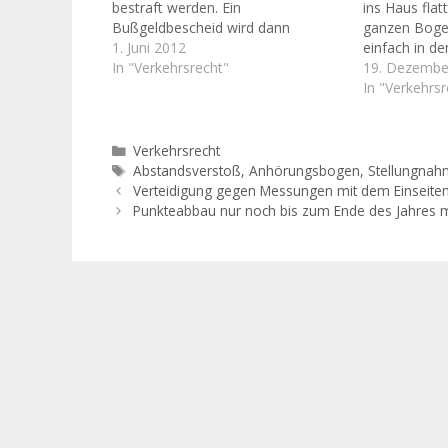
bestraft werden. Ein
ins Haus flat
Bußgeldbescheid wird dann
ganzen Bogen
entweder nicht erlassen, oder man
1. Juni 2012
einfach in de
kann erfolgreich Einspruch
In "Verkehrsrecht"
Zunächst ist
19. Dezembe
einlegen. Der Gesetzgeber hat für
der Entschei
In "Verkehrsr
Ordnungswidrigkeiten eine
Bundesverfas
besondere Verfolgungsverjährung
verpflichtet
festgelegt. In § 26 III
machen, noc
Kategorien
Verkehrsrecht
Straßenverkehrsgesetz (StVG)
Anhörungsbo
Schlagwörter
Abstandsverstoß
,
Anhörungsbogen
,
Stellungna
findet sich für
besteht die 
Verteidigung gegen Messungen mit dem Einseite
Verkehrsordnungswidrigkeiten eine
Punkteabbau nur noch bis zum Ende des Jahres 
kürzere Verjährungsregel.…