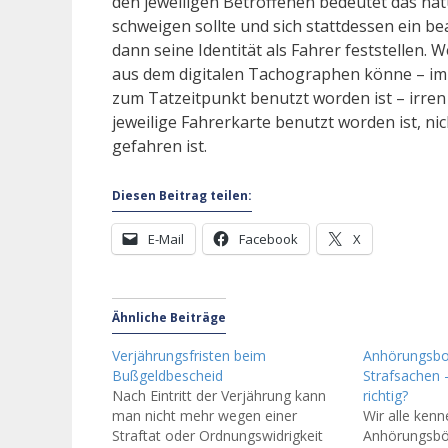
den jeweiligen Betroffenen bedeutet das na
schweigen sollte und sich stattdessen ein b
dann seine Identität als Fahrer feststellen.
aus dem digitalen Tachographen könne – imm
zum Tatzeitpunkt benutzt worden ist – irren
jeweilige Fahrerkarte benutzt worden ist, nic
gefahren ist.
Diesen Beitrag teilen:
E-Mail
Facebook
X
Ähnliche Beiträge
Verjährungsfristen beim
Anhörungsbo
Bußgeldbescheid
Strafsachen 
Nach Eintritt der Verjährung kann
richtig?
man nicht mehr wegen einer
Wir alle kenn
Straftat oder Ordnungswidrigkeit
Anhörungsbög