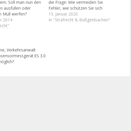
tern. Soll man nun den
die Frage: Wie vermeiden Sie
 ausfüllen oder
Fehler, wie schützen Sie sich
n Müll werfen?
effektiv. Meine Erfahrung: Wenn
15. Januar 2020
 der Betroffene nach
r 2014
das erste Schreiben eingeht, egal
In "Strafrecht & Bußgeldsachen"
dung des
echt"
ob in Owi- oder Strafsachen, ist die
sungsgerichts nicht
Gefahr besonders groß: hier
, Angaben zur Sache zu
passieren die meisten Fehler.…
h den
gen auszufüllen. Zwar
hme
,
Verkehrsanwalt
Pflicht, Angaben zu…
nsensormessgerät ES 3.0
möglich?