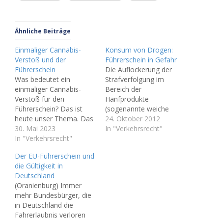
Ähnliche Beiträge
Einmaliger Cannabis-
Konsum von Drogen:
Verstoß und der
Führerschein in Gefahr
Führerschein
Die Auflockerung der
Was bedeutet ein
Strafverfolgung im
einmaliger Cannabis-
Bereich der
Verstoß für den
Hanfprodukte
Führerschein? Das ist
(sogenannte weiche
heute unser Thema. Das
Drogen) durch das
24. Oktober 2012
Thema „Cannabis und
30. Mai 2023
Bundesverfassungsgeric
In "Verkehrsrecht"
Straßenverkehr“ hat
In "Verkehrsrecht"
ht hatte für den
große Bedeutung für die
einfachen Konsumenten
Der EU-Führerschein und
Fahrerlaubnis. Es ist in
von weichen Drogen
die Gültigkeit in
der
weitreichende Folgen.
Deutschland
Verkehrsrechtsprechung
Der einfache Konsum
(Oranienburg) Immer
zur
dieser Drogen wird kaum
mehr Bundesbürger, die
Fahrerlaubnisverordnung
noch strafrechtlich
in Deutschland die
(FeV) wohl das derzeit
verfolgt. Eine
Fahrerlaubnis verloren
meistdiskutierte Thema
Nebenschiene der quasi-