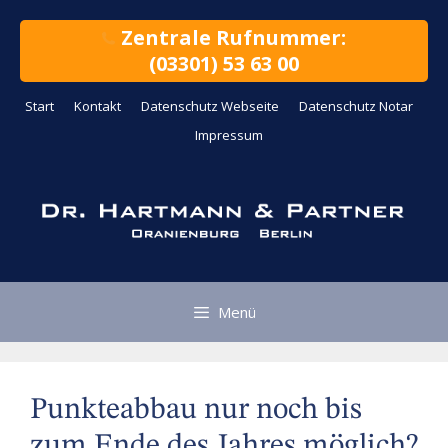
Zum
Inhalt
Zentrale Rufnummer:
springen
(03301) 53 63 00
Start
Kontakt
Datenschutz Webseite
Datenschutz Notar
Impressum
Menü
Punkteabbau nur noch bis
zum Ende des Jahres möglich?