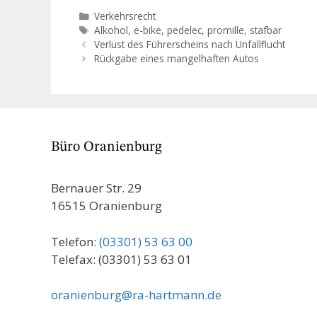
Voraussetzun
Kategorien
Verkehrsrecht
welchen Fäll
Schlagwörter
Alkohol
,
e-bike
,
pedelec
,
promille
,
stafbar
Verlust des Führerscheins nach Unfallflucht
Rückgabe eines mangelhaften Autos
Büro Oranienburg
Bernauer Str. 29
16515 Oranienburg
Telefon:
(03301) 53 63 00
Telefax: (03301) 53 63 01
oranienburg@ra-hartmann.de