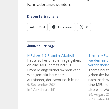
Fahrräder anzuwenden.
Diesen Beitrag teilen:
E-Mail
Facebook
X
Ähnliche Beiträge
MPU bei 1,3 Promille Alkohol?
Thema MPU-V
Heute soll es um die Frage gehen,
werden mir „
ob eine MPU bereits bei 1,3
vorgehalten?
Promille angeordnet werden kann.
Thema heute
Wohlgemerkt bei einem
gehen der hä
Autofahrer, der davor noch keine
nach, nach w
Tat begangen hat. Die Antwort ist
9. September 2021
eine MPU zu 
leider: Ja, das geht. Denn Achtung,
In "Verkehrsrecht"
also eine „V
Autofahrer: die Anordnung der
Verkehrsstra
20. August 2
MPU ist durch ein Urteil des
wirkt sich di
In "Strafrec
Bundesverwaltungsgerichts vom
Wann kann ic
17.März…
Fahrerlaubni