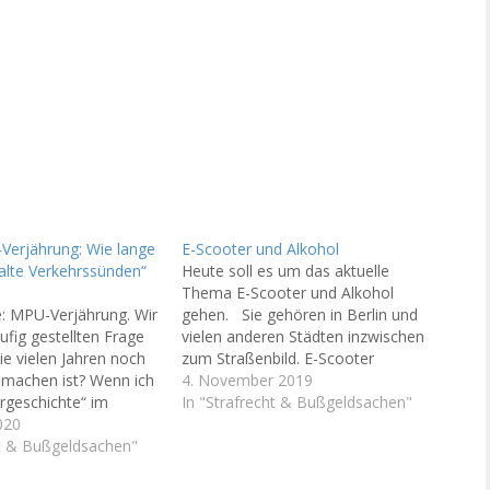
erjährung: Wie lange
E-Scooter und Alkohol
alte Verkehrssünden“
Heute soll es um das aktuelle
Thema E-Scooter und Alkohol
: MPU-Verjährung. Wir
gehen. Sie gehören in Berlin und
ufig gestellten Frage
vielen anderen Städten inzwischen
ie vielen Jahren noch
zum Straßenbild. E-Scooter
machen ist? Wenn ich
erobern die Städte, seitdem der
4. November 2019
orgeschichte“ im
Gesetzgeber mir Wirkung zum
In "Strafrecht & Bußgeldsachen"
frecht habe, wie lange
020
15.6.2019 deren Zulassung erteilt
es dann noch aus?
ht & Bußgeldsachen"
hat. Viele Anbieter haben die große
h die Neuerteilung der
Nachfrage erkannt. Der Zuwachs
s unter welchen
an Nutzern ist…