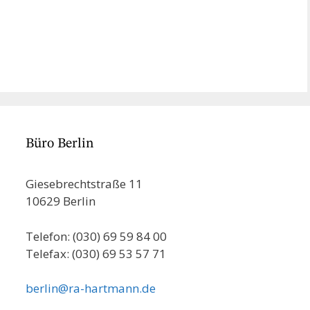
gen erreichen? In
en…
Büro Berlin
Giesebrechtstraße 11
10629 Berlin
Telefon: (030) 69 59 84 00
Telefax: (030) 69 53 57 71
berlin@ra-hartmann.de