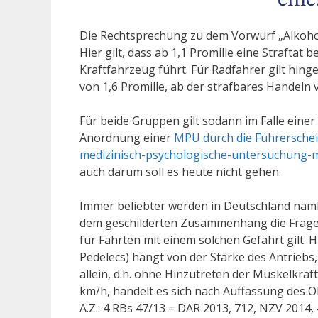
eine
Die Rechtsprechung zu dem Vorwurf „Alkohol 
Hier gilt, dass ab 1,1 Promille eine Straftat
Kraftfahrzeug führt. Für Radfahrer gilt hi
von 1,6 Promille, ab der strafbares Handeln v
Für beide Gruppen gilt sodann im Falle einer
Anordnung einer
MPU durch die Führerschei
medizinisch-psychologische-untersuchung-m
auch darum soll es heute nicht gehen.
Immer beliebter werden in Deutschland nämli
dem geschilderten Zusammenhang die Frage, 
für Fahrten mit einem solchen Gefährt gilt. 
Pedelecs) hängt von der Stärke des Antriebs, 
allein, d.h. ohne Hinzutreten der Muskelkraf
km/h, handelt es sich nach Auffassung des
A.Z.: 4 RBs 47/13 = DAR 2013, 712, NZV 2014,