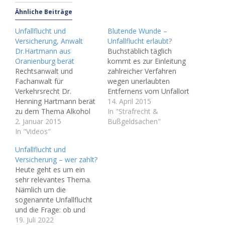
Ähnliche Beiträge
Unfallflucht und
Blutende Wunde –
Versicherung, Anwalt
Unfallflucht erlaubt?
Dr.Hartmann aus
Buchstäblich täglich
Oranienburg berät
kommt es zur Einleitung
Rechtsanwalt und
zahlreicher Verfahren
Fachanwalt für
wegen unerlaubten
Verkehrsrecht Dr.
Entfernens vom Unfallort
Henning Hartmann berät
(§ 142 StGB), auch
14. April 2015
zu dem Thema Alkohol
genannt Unfallflucht.
In "Strafrecht &
im Straßenverkehr. Seine
2. Januar 2015
Dieser Straftatbestand
Bußgeldsachen"
Kanzleien in Berlin,
In "Videos"
gehört nach den
Oranienburg und
Erfahrungen des
Unfallflucht und
Bielefeld beraten
Verfassers zu den am
Versicherung – wer zahlt?
kompetent zu allen
meisten unterschätzten
Heute geht es um ein
Fragen des Straf- und
Normen des Deutschen
sehr relevantes Thema.
Verkehrsrechts.
Strafrechts. Und die
Nämlich um die
„Unfallflucht im
Folgen eines Verstoßes
sogenannte Unfallflucht
Straßenverkehr, geregelt
können äußerst
und die Frage: ob und
in Paragraph 142,
gravierend sein. Nicht nur
wann die Versicherung
19. Juli 2022
Strafgesetzbuch. Wer
geht es um…