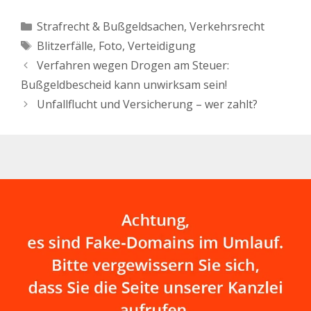
spätestens ab Eingang
des Bußgeldbescheides,
Kategorien
Strafrecht & Bußgeldsachen
,
Verkehrsrecht
nachdem man geblitzt
Schlagwörter
Blitzerfälle
,
Foto
,
Verteidigung
wurde, wichtig. Denn:
nun beginnen wichtige
Verfahren wegen Drogen am Steuer:
Fristen zu laufen. Man
Bußgeldbescheid kann unwirksam sein!
kann sich nämlich mit
allen legalen Mitteln, die
Unfallflucht und Versicherung – wer zahlt?
das Gesetz…