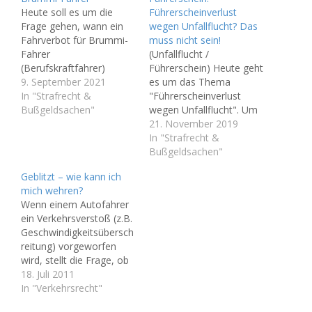
Heute soll es um die
Führerscheinverlust
Frage gehen, wann ein
wegen Unfallflucht? Das
Fahrverbot für Brummi-
muss nicht sein!
Fahrer
(Unfallflucht /
(Berufskraftfahrer)
Führerschein) Heute geht
umgangen werden kann.
9. September 2021
es um das Thema
In einem
In "Strafrecht &
"Führerscheinverlust
Ordnungswidrigkeitenver
Bußgeldsachen"
wegen Unfallflucht". Um
fahren geht es sehr
es vorweg zu nehmen:
21. November 2019
häufig um das
das muss nicht sein!
In "Strafrecht &
Fahrverbot. Manche
Strafverfahren wegen
Bußgeldsachen"
Verkehrsteilnehmer trifft
unerlaubten Entfernens
Geblitzt – wie kann ich
es besonders hart,
vom Unfallort
mich wehren?
insbesondere
(„Unfallflucht“) nehmen
Wenn einem Autofahrer
Berufskraftfahrer. Die
immer mehr zu.
ein Verkehrsverstoß (z.B.
Verteidigung übersieht
Auffallend ist dabei, dass
Geschwindigkeitsübersch
oftmals, dass auch eine
besonders häufig ältere
reitung) vorgeworfen
sogenannte
Leute betroffen sind, die
wird, stellt die Frage, ob
Teilkompensation
dabei erstmalig einem
es eine Möglichkeit der
18. Juli 2011
möglich ist. Dies
Strafverfahren
Verteidigung gibt. Gute
In "Verkehrsrecht"
bedeutet, dass nur eine…
ausgesetzt sind.
Informationen sind
Angesichts…