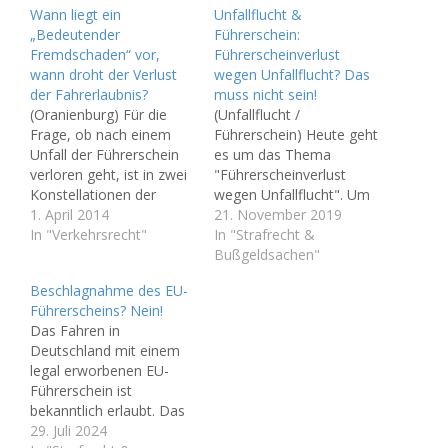
Wann liegt ein
Unfallflucht &
„Bedeutender
Führerschein:
Fremdschaden“ vor,
Führerscheinverlust
wann droht der Verlust
wegen Unfallflucht? Das
der Fahrerlaubnis?
muss nicht sein!
(Oranienburg) Für die
(Unfallflucht /
Frage, ob nach einem
Führerschein) Heute geht
Unfall der Führerschein
es um das Thema
verloren geht, ist in zwei
"Führerscheinverlust
Konstellationen der
wegen Unfallflucht". Um
Begriff "Bedeutender
1. April 2014
es vorweg zu nehmen:
21. November 2019
Fremdschaden01" von
In "Verkehrsrecht"
das muss nicht sein!
In "Strafrecht &
zentraler Bedeutung.
Strafverfahren wegen
Bußgeldsachen"
Also desjenigen
unerlaubten Entfernens
Beschlagnahme des EU-
Schadens, der bei dem
vom Unfallort
Führerscheins? Nein!
Geschädigten
(„Unfallflucht“) nehmen
Das Fahren in
entstanden ist. In der
immer mehr zu.
Deutschland mit einem
ersten Fallgruppe ist es
Auffallend ist dabei, dass
legal erworbenen EU-
der § 69 II Nr. 3 StGB,
besonders häufig ältere
Führerschein ist
der bei der Unfallflucht
Leute betroffen sind, die
bekanntlich erlaubt. Das
(§…
dabei erstmalig einem
gilt auch, wenn hier in
29. Juli 2024
Strafverfahren