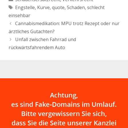
es um die Frage gehen,
Schlagwörter
Engstelle
,
Kurve
,
quote
,
Schaden
,
schlecht
wie die Rechtslage ist,
wenn durch das
einsehbar
Überfahren einer
Cannabismedikation: MPU trotz Rezept oder nur
Bodenwelle ein
Schaden…
ärztliches Gutachten?
Unfall zwischen Fahrrad und
rückwärtsfahrendem Auto