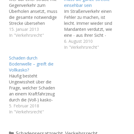
Gegenverkehr zum
einsehbar sein
Überholen ansetzt, muss
Im Straßenverkehr einen
die gesamte notwendige
Fehler zu machen, ist
Strecke übersehen
leicht. Immer wieder sind
können. Dabei ist die
15. Januar 2013
Mandanten verdutzt, wie
zulässige
In "Verkehrsrecht"
eine - aus Ihrer Sicht -
Höchstgeschwindigkeit
unbedeutende
6. August 2010
eines möglicherweise
Unaufmerksamkeit zu
In "Verkehrsrecht"
entgegen kommenden
gravierenden rechtlichen
Schaden durch
Fahrzeugs
Folgen führen kann. Hier
Bodenwelle – greift die
einzubeziehen, stellte
ein Beispiel. Wer auf
Vollkasko?
das OLG Hamm in
einer Straße mit
Häufig besteht
seinem Urteil fest (A.Z.:
Gegenverkehr zum
Ungewissheit über die
13 U 111/99). Grund der
Überholen ansetzt, muss
Frage, welcher Schaden
Entscheidung war eine
die gesamte notwendige
an einem Kraftfahrzeug
Kollision zwischen einem
Strecke übersehen
durch die (Voll-) kasko-
Motorrad und einem…
können. Dabei ist die…
Versicherung abgedeckt
5. Februar 2018
ist. Maßgeblich ist die
In "Verkehrsrecht"
Frage, ob es sich um
einen - versicherten -
Unfall handelt. Heute soll
Kategorien
Schadensersatzrecht
,
Verkehrsrecht