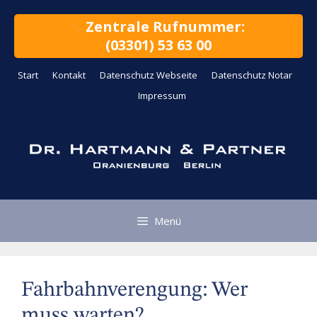
Zum
Inhalt
Zentrale Rufnummer:
springen
(03301) 53 63 00
Start
Kontakt
Datenschutz Webseite
Datenschutz Notar
Impressum
Menü
Fahrbahnverengung: Wer
muss warten?