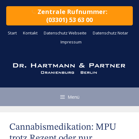
Zum
Inhalt
Zentrale Rufnummer:
springen
(03301) 53 63 00
Start
Kontakt
Datenschutz Webseite
Datenschutz Notar
Impressum
Menü
Cannabismedikation: MPU
trotz Rezept oder nur