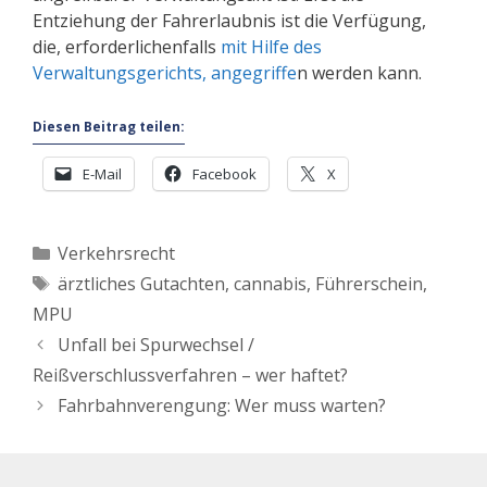
Entziehung der Fahrerlaubnis ist die Verfügung,
die, erforderlichenfalls
mit Hilfe des
Verwaltungsgerichts, angegriffe
n werden kann.
Diesen Beitrag teilen:
E-Mail
Facebook
X
Kategorien
Verkehrsrecht
Schlagwörter
ärztliches Gutachten
,
cannabis
,
Führerschein
,
MPU
Unfall bei Spurwechsel /
Reißverschlussverfahren – wer haftet?
Fahrbahnverengung: Wer muss warten?