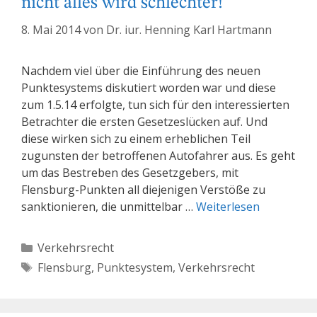
nicht alles wird schlechter!
8. Mai 2014
von
Dr. iur. Henning Karl Hartmann
Nachdem viel über die Einführung des neuen
Punktesystems diskutiert worden war und diese
zum 1.5.14 erfolgte, tun sich für den interessierten
Betrachter die ersten Gesetzeslücken auf. Und
diese wirken sich zu einem erheblichen Teil
zugunsten der betroffenen Autofahrer aus. Es geht
um das Bestreben des Gesetzgebers, mit
Flensburg-Punkten all diejenigen Verstöße zu
sanktionieren, die unmittelbar …
Weiterlesen
Kategorien
Verkehrsrecht
Schlagwörter
Flensburg
,
Punktesystem
,
Verkehrsrecht