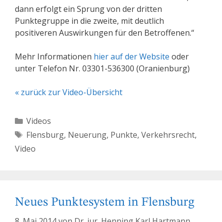
dann erfolgt ein Sprung von der dritten
Punktegruppe in die zweite, mit deutlich
positiveren Auswirkungen für den Betroffenen.“
Mehr Informationen
hier auf der Website
oder
unter Telefon Nr. 03301-536300 (Oranienburg)
« zurück zur Video-Übersicht
Kategorien
Videos
Schlagwörter
Flensburg
,
Neuerung
,
Punkte
,
Verkehrsrecht
,
Video
Neues Punktesystem in Flensburg
8. Mai 2014
von
Dr. iur. Henning Karl Hartmann