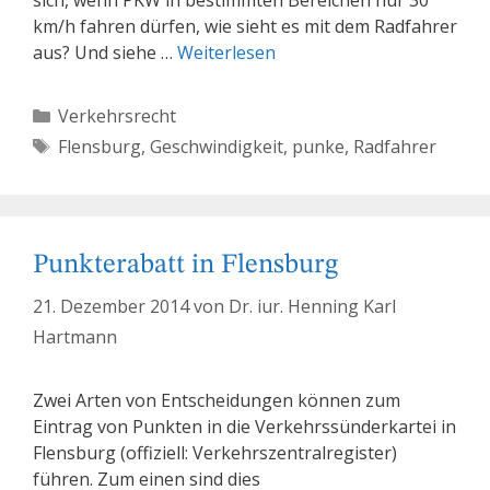
sich, wenn PKW in bestimmten Bereichen nur 30
km/h fahren dürfen, wie sieht es mit dem Radfahrer
aus? Und siehe …
Weiterlesen
Kategorien
Verkehrsrecht
Schlagwörter
Flensburg
,
Geschwindigkeit
,
punke
,
Radfahrer
Punkterabatt in Flensburg
21. Dezember 2014
von
Dr. iur. Henning Karl
Hartmann
Zwei Arten von Entscheidungen können zum
Eintrag von Punkten in die Verkehrssünderkartei in
Flensburg (offiziell: Verkehrszentralregister)
führen. Zum einen sind dies