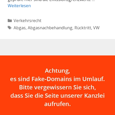
Weiterlesen
Kategorien
Verkehrsrecht
Schlagwörter
Abgas
,
Abgasnachbehandlung
,
Rücktritt
,
VW