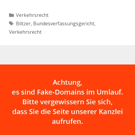
Kategorien
Verkehrsrecht
Schlagwörter
Blitzer
,
Bundesverfassungsgericht
,
Verkehrsrecht