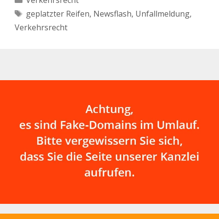
Verkehrsrecht
Schlagwörter
geplatzter Reifen
,
Newsflash
,
Unfallmeldung
,
Verkehrsrecht