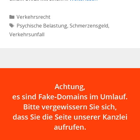
Kategorien
Verkehrsrecht
Schlagwörter
Psychische Belastung
,
Schmerzensgeld
,
Verkehrsunfall