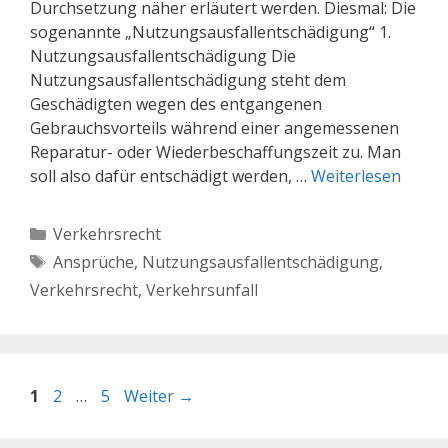
Durchsetzung näher erläutert werden. Diesmal: Die
sogenannte „Nutzungsausfallentschädigung“ 1.
Nutzungsausfallentschädigung Die
Nutzungsausfallentschädigung steht dem
Geschädigten wegen des entgangenen
Gebrauchsvorteils während einer angemessenen
Reparatur- oder Wiederbeschaffungszeit zu. Man
soll also dafür entschädigt werden, …
Weiterlesen
Kategorien
Verkehrsrecht
Schlagwörter
Ansprüche
,
Nutzungsausfallentschädigung
,
Verkehrsrecht
,
Verkehrsunfall
Seite
Seite
Seite
1
2
…
5
Weiter
→