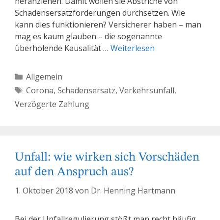
heranziehen. Damit wollen sie Abstriche von
Schadensersatzforderungen durchsetzen. Wie
kann dies funktionieren? Versicherer haben – man
mag es kaum glauben – die sogenannte
überholende Kausalität …
Weiterlesen
Kategorien
Allgemein
Schlagwörter
Corona
,
Schadensersatz
,
Verkehrsunfall
,
Verzögerte Zahlung
Unfall: wie wirken sich Vorschäden
auf den Anspruch aus?
1. Oktober 2018
von
Dr. Henning Hartmann
Bei der Unfallregulierung stößt man recht häufig