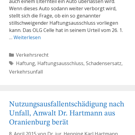
auch einem Elternteil ein Auto überlassen wird.
Wenn dieses Auto sodann weiter verborgt wird,
stellt sich die Frage, ob ein so genannter
stillschweigender Haftungsausschluss vorliegen
kann. Das OLG Celle hat in seinem Urteil vom 26. 1.
…
Weiterlesen
Kategorien
Verkehrsrecht
Schlagwörter
Haftung
,
Haftungsausschluss
,
Schadensersatz
,
Verkehrsunfall
Nutzungsausfallentschädigung nach
Unfall, Anwalt Dr. Hartmann aus
Oranienburg berät
8. April 2015
von
Dr. iur. Henning Karl Hartmann