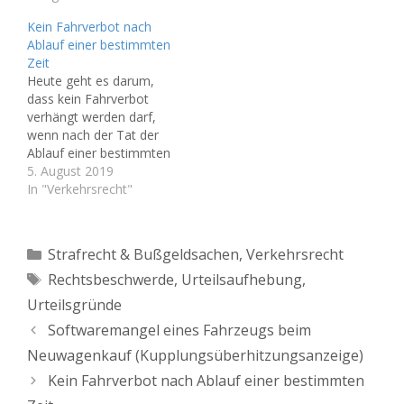
Interesse. Häufig führen
keitensachen).
Kein Fahrverbot nach
Formfehler zur
Unberechtigt
Ablauf einer bestimmten
Aufhebung von Urteilen
abgewiesene
Zeit
von Amtsgerichten. So
Beweisanträge Auch in
Heute geht es darum,
auch in diesem Fall, der
dem Bereich des
dass kein Fahrverbot
wohlgemerkt im (eher
Ordnungswidrigkeitenrec
verhängt werden darf,
strengen) Bayern
hts in Verkehrssachen
wenn nach der Tat der
entschieden wurde: Das
gelten grundsätzlich
Ablauf einer bestimmten
BayObLG hat in seinem
dieselben Regeln, wie bei
Zeit eingetreten ist. Ein
5. August 2019
Beschluss vom 30.4.19
einer ganz normalen…
häufiger
In "Verkehrsrecht"
(A.Z.: 202…
Verteidigungsansatz. Das
Fahrverbot kann seinen
Sinn verlieren, wenn die
Kategorien
Strafrecht & Bußgeldsachen
,
Verkehrsrecht
zu entscheidende Tat
Schlagwörter
Rechtsbeschwerde
,
Urteilsaufhebung
,
lange zurückliegt, die für
die lange
Urteilsgründe
Verfahrensdauer
Softwaremangel eines Fahrzeugs beim
maßgeblichen Umstände
auch außerhalb des
Neuwagenkauf (Kupplungsüberhitzungsanzeige)
Einflussbereich des
Kein Fahrverbot nach Ablauf einer bestimmten
Betroffenen…