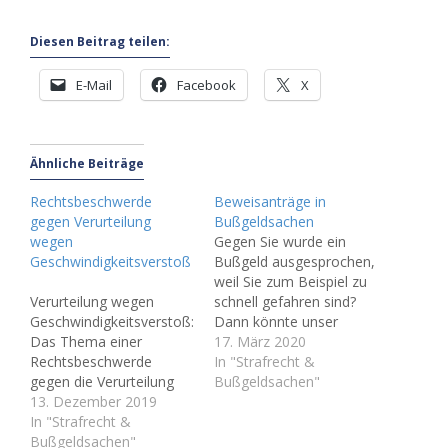
Diesen Beitrag teilen:
E-Mail
Facebook
X
Ähnliche Beiträge
Rechtsbeschwerde
Beweisanträge in
gegen Verurteilung
Bußgeldsachen
wegen
Gegen Sie wurde ein
Geschwindigkeitsverstoß
Bußgeld ausgesprochen,
weil Sie zum Beispiel zu
Verurteilung wegen
schnell gefahren sind?
Geschwindigkeitsverstoß:
Dann könnte unser
Das Thema einer
heutiges Thema
17. März 2020
Rechtsbeschwerde
interessant für Sie sein:
In "Strafrecht &
gegen die Verurteilung
Es geht um
Bußgeldsachen"
wegen eines
13. Dezember 2019
Beweisanträge in
Geschwindigkeitsverstoß
In "Strafrecht &
Bußgeldsachen
es ist immer wieder von
Bußgeldsachen"
(Verkehrsordnungswidrig