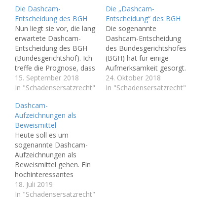
Die Dashcam-
Die „Dashcam-
Entscheidung des BGH
Entscheidung“ des BGH
Nun liegt sie vor, die lang
Die sogenannte
erwartete Dashcam-
Dashcam-Entscheidung
Entscheidung des BGH
des Bundesgerichtshofes
(Bundesgerichtshof). Ich
(BGH) hat für einige
treffe die Prognose, dass
Aufmerksamkeit gesorgt.
diese Entscheidung eine
15. September 2018
Man erhoffte sich eine
24. Oktober 2018
Tragweite haben wird,
In "Schadensersatzrecht"
Klärung der brisanten
In "Schadensersatzrecht"
die Viele sich noch gar
Grundfrage Datenschutz
Dashcam-
nicht klar gemacht
vs. Beweissicherung.
Aufzeichnungen als
haben. Autohersteller
Doch ist nun wirklich
Beweismittel
werden nun
"alles klar"? Heiß in der
Heute soll es um
möglicherweise ihre
Diskussion war nämlich
sogenannte Dashcam-
Produktion umstellen,
in der Vergangenheit der
Aufzeichnungen als
Passanten werden sich
Umgang mit Dashcams
Beweismittel gehen. Ein
damit abfinden müssen,
im öffentlichen
hochinteressantes
von hunderten Kameras
Straßenverkehr. Die
Thema, das
18. Juli 2019
beim Flanieren gefilmt…
Rechtsprechung war
Auswirkungen auf viele
In "Schadensersatzrecht"
uneinheitlich bei der…
Verkehrsunfall-Prozesse
vor deutschen Gerichten