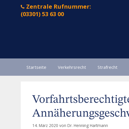
Zum
Zentrale Rufnummer:
Inhalt
(03301) 53 63 00
springen
Startseite
Verkehrsrecht
Strafrecht
Vorfahrtsberechtigt
Annäherungsgeschwi
14. März 2020
von
Dr. Henning Hartmann