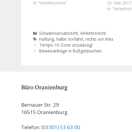
Vorfahrt), heute soll der Fall
In "Verkehrsrecht"
(Vorfahrtsve
20. Mai 2017
betrachtet werden, in dem dem
die Behauptun
In "Verkehrsr
Vorfahrtsberechtigten seinerseits
andere Verke
von rechts kommenden Verkehr zu
Unfall verur
beachten hatte und die zulässige
vertreten hat
Höchstgeschwindigkeit leicht
Sowie in vorl
Kategorien
Schadensersatzrecht
,
Verkehrsrecht
überschritten hat. Hierzu…
Anspruchstel
Schlagwörter
Haftung
,
halbe Vorfahrt
,
rechts vor links
Tempo-10-Zone unzulässig!
Beweisanträge in Bußgeldsachen
Büro Oranienburg
Bernauer Str. 29
16515 Oranienburg
Telefon:
(03301) 53 63 00