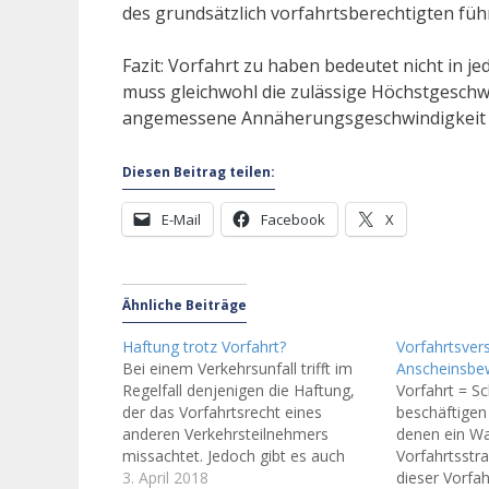
des grundsätzlich vorfahrtsberechtigten füh
Fazit: Vorfahrt zu haben bedeutet nicht in je
muss gleichwohl die zulässige Höchstgeschwi
angemessene Annäherungsgeschwindigkeit 
Diesen Beitrag teilen:
E-Mail
Facebook
X
Ähnliche Beiträge
Haftung trotz Vorfahrt?
Vorfahrtsver
Bei einem Verkehrsunfall trifft im
Anscheinsbe
Regelfall denjenigen die Haftung,
Vorfahrt = S
der das Vorfahrtsrecht eines
beschäftigen 
anderen Verkehrsteilnehmers
denen ein War
missachtet. Jedoch gibt es auch
Vorfahrtsstr
Ausnahmefälle (Haftung trotz
3. April 2018
dieser Vorfah