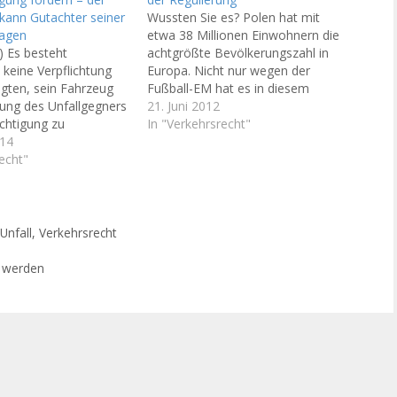
kann Gutachter seiner
Wussten Sie es? Polen hat mit
ragen
etwa 38 Millionen Einwohnern die
) Es besteht
achtgrößte Bevölkerungszahl in
 keine Verpflichtung
Europa. Nicht nur wegen der
gten, sein Fahrzeug
Fußball-EM hat es in diesem
rung des Unfallgegners
Sommer zahlreiche Urlauber aus
21. Juni 2012
chtigung zu
Berlin, Brandenburg und
In "Verkehrsrecht"
Dies entschied das LG
014
Oranienburg nach Polen geführt.
.4.13 (A.Z. 16 O
echt"
Anlass genug, nach den
Übersendung des
Besonderheiten für den Fall zu
htens reicht aus,
fragen, dass Sie vor Ort in…
r Geschädigte sich
r selber ausgesucht
,
Unfall
,
Verkehrsrecht
llgegnerische
g kann dann…
t werden