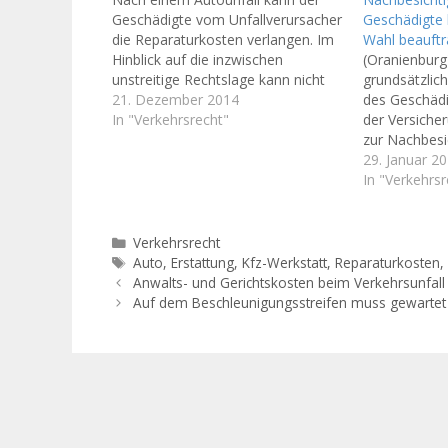
Geschädigte vom Unfallverursacher
Geschädigte 
die Reparaturkosten verlangen. Im
Wahl beauft
Hinblick auf die inzwischen
(Oranienburg
unstreitige Rechtslage kann nicht
grundsätzlich
oft genug darauf hingewiesen
21. Dezember 2014
des Geschädi
werden, dass es dabei unerheblich
In "Verkehrsrecht"
der Versiche
ist, ob das Auto auch tatsächlich
zur Nachbesi
repariert wurde. So auch - neben
überlassen. 
29. Januar 2
vielen anderen Urteilen - in einem
Lübeck am 19
In "Verkehrsr
durch den Bundesgerichtshof…
19/12). Die 
Schadengutac
auch wenn de
Kategorien
Verkehrsrecht
den Gutachte
Schlagwörter
Auto
,
Erstattung
,
Kfz-Werkstatt
,
Reparaturkosten
hat. Die Unfa
Anwalts- und Gerichtskosten beim Verkehrsunfall
Versicherun
Auf dem Beschleunigungsstreifen muss gewarte