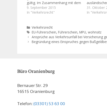
gültig. Im Zusammenhang mit dem
ausländische
sog. EU-Führerschein kommt es
9. September 2015
Deutschland g
31. Oktober 
aber immer wieder zu Fragen im
In "Verkehrsrecht"
Wunder: die 
In "Verkehrsr
Zusammenhang mit dem Wohnsitz
ordnen gerade
bzw. der sogenannten 185-Tage-
MPU vor Wied
Regel. Bei richtiger Beratung
Grundsätzlich
Kategorien
Verkehrsrecht
können hier Fehler vermieden
ausländischer
Schlagwörter
EU-Führerschein
,
Führerschein
,
MPU
,
wohnsitz
werden. Denn, verkürzt gesagt,
die Ungültigk
Ansprüche aus Verkehrsunfall bei Versicherung 
nur…
Begründung eines Einspruches gegen Bußgeldbe
Büro Oranienburg
Bernauer Str. 29
16515 Oranienburg
Telefon:
(03301) 53 63 00