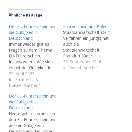
Ähnliche Beiträge
Der EU-Führerschein und
Führerschein aus Polen:
die Gültigkeit in
Staatsanwaltschaft stellt
Deutschland
Verfahren ein Jüngst hat
Immer wieder gibt es
auch die
Fragen zu dem Thema
Staatsanwaltschaft
EU-Führerschein.
Frankfurt (Oder)
Insbesondere: Wie sieht
einräumen müssen, dass
30. September 2016
es mit der Gültigkeit in
ein in Polen erworbener
In "Verkehrsrecht"
Deutschland aus, wenn
25. April 2023
EU-Führerschein in
hier noch die MPU offen
In "Strafrecht &
Deutschland gültig ist.
ist? Immer mehr
Bußgeldsachen"
Zum Aktenzeichen 205 js
Bundesbürger, die in
7408/16 hat sie das
Der EU-Führerschein und
Deutschland die
Verfahren gegen einen
die Gültigkeit in
Fahrerlaubnis verloren
deutschen Staatsbürger
Deutschland
haben, interessieren sich
eingestellt, der im
Heute geht es erneut um
für den EU-Führerschein.
deutschen Inland mit
den EU-Führerschein und
Dies betrifft
einer in Polen
dessen Gültigkeit in
insbesondere diejenigen,
erworbenen
Deutschland. Ein immer