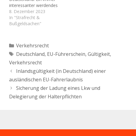
die die Fahrerlaubnis
Fahrerlaubnis unterwegs
interessanter werdendes
wegen eines…
war. Folgendes…
Thema. Immer mehr
8. Dezember 2023
Bundesbürger, die in
In "Strafrecht &
Deutschland die
Bußgeldsachen"
Fahrerlaubnis verloren
haben, interessieren sich
für den EU-Führerschein.
Kategorien
Verkehrsrecht
Dies betrifft
Schlagwörter
Deutschland
,
EU-Führerschein
,
Gültigkeit
,
insbesondere diejenigen,
die die Fahrerlaubnis
Verkehrsrecht
wegen eines
Inlandsgültigkeit (in Deutschland) einer
Verkehrsdeliktes im
Zusammenhang mit
ausländischen EU-Fahrerlaubnis
Alkohol verloren haben
Sicherung der Ladung eines Lkw und
und die…
Delegierung der Halterpflichten