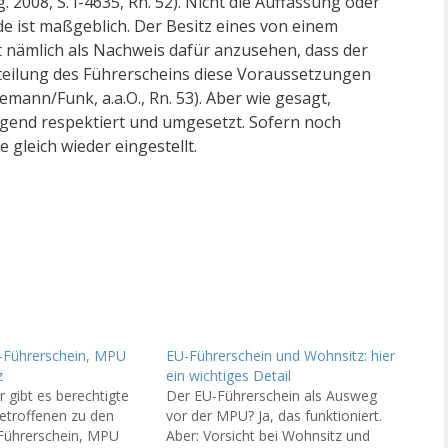
2008, S. I-4635, Rn. 52). Nicht die Auffassung oder
e ist maßgeblich. Der Besitz eines von einem
st nämlich als Nachweis dafür anzusehen, dass der
teilung des Führerscheins diese Voraussetzungen
demann/Funk, a.a.O., Rn. 53). Aber wie gesagt,
egend respektiert und umgesetzt. Sofern noch
 gleich wieder eingestellt.
-Führerschein, MPU
EU-Führerschein und Wohnsitz: hier
z
ein wichtiges Detail
 gibt es berechtigte
Der EU-Führerschein als Ausweg
etroffenen zu den
vor der MPU? Ja, das funktioniert.
ührerschein, MPU
Aber: Vorsicht bei Wohnsitz und