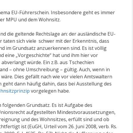
hema EU-Führerschein. Insbesondere geht es immer
t der MPU und dem Wohnsitz.
 die geltende Rechtslage an: der ausländische EU-
er taten sich viele schwer mit der Erkenntnis, dass
d im Grundsatz anzuerkennen sind. Es ist völlig
nd eine „Vorgeschichte“ hat und ihm hier vor
U
abverlangt würde. Ein z.B. aus Tschechien
and – ohne Umschreibung – gültig. Auch, wenn in
wäre. Dies gefällt nach wie vor vielen Amtswaltern
 geht dann häufig dahin, dass bei Ausstellung des
hnsitzprinzip
vorgelegen habe.
 folgenden Grundsatz. Es ist Aufgabe des
m Unionsrecht aufgestellten Mindestvoraussetzungen,
hreignung und des Wohnsitzes, erfüllt sind und ob
tfertigt ist (EuGH, Urteil vom 26. Juni 2008, verb. Rs.