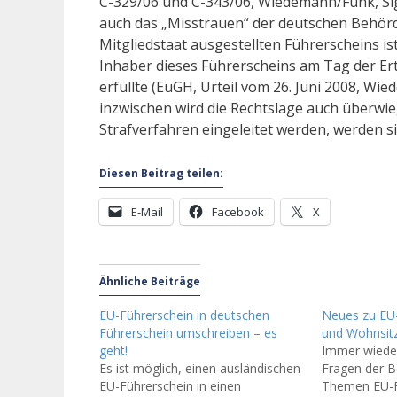
C-329/06 und C-343/06, Wiedemann/Funk, Slg. 
auch das „Misstrauen“ der deutschen Behörd
Mitgliedstaat ausgestellten Führerscheins i
Inhaber dieses Führerscheins am Tag der Er
erfüllte (EuGH, Urteil vom 26. Juni 2008, Wie
inzwischen wird die Rechtslage auch überwi
Strafverfahren eingeleitet werden, werden sie
Diesen Beitrag teilen:
E-Mail
Facebook
X
Ähnliche Beiträge
EU-Führerschein in deutschen
Neues zu EU
Führerschein umschreiben – es
und Wohnsit
geht!
Immer wieder
Es ist möglich, einen ausländischen
Fragen der B
EU-Führerschein in einen
Themen EU-F