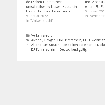
deutschen Führerschein
und Wohnsitz
umschreiben zu lassen. Heute ein
einem EU-Füh
kurzer Überblick. Immer mehr
Deutschland l
9. Januar 20
Führerscheinstellen schreiben
5. Januar 2022
sich hier grü
In "Verkehrsr
ausländische EU-Fahrerlaubnisse
In "Verkehrsrecht"
Deutschen Be
mittlerweile anstandslos in
wie vor schwe
deutsche Führerscheine um. Dies
dass ausländ
ist eine positive Entwicklung, die
Führerschein
Kategorien
Verkehrsrecht
von mir in den letzten Monaten
Grundsatz an
Schlagwörter
Alkohol
,
Drogen
,
EU-Führerschein
,
MPU
,
wohnsit
beobachtet werden konnte.
Alkohol am Steuer – Sie sollten bei einer Polizeiko
Bekanntlich ist eine ausländische
EU-Führerschein in Deutschland gültig!
EU-Fahrerlaubnis in…