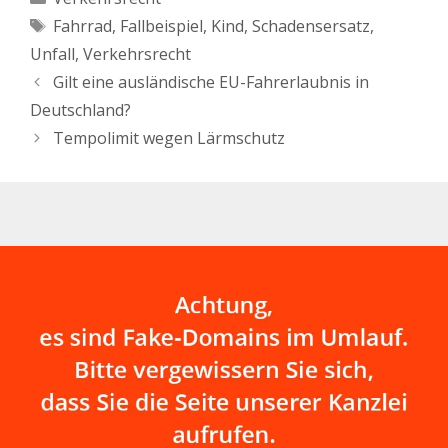
verkehrsrechtliche
Schlagwörter
Fahrrad
,
Fallbeispiel
,
Kind
,
Schadensersatz
,
Konsequenzen. Wie in
diesem Fall. Ein
Unfall
,
Verkehrsrecht
Fahrradfahrer war mit
Gilt eine ausländische EU-Fahrerlaubnis in
einer Geschwindigkeit
von rund 20 km/h auf
Deutschland?
einem Gehweg entgegen
Tempolimit wegen Lärmschutz
gesetzt zur Fahrtrichtung
unterwegs,…