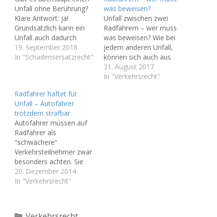
Unfall ohne Berührung?
was beweisen?
Klare Antwort: ja!
Unfall zwischen zwei
Grundsätzlich kann ein
Radfahrern – wer muss
Unfall auch dadurch
was beweisen? Wie bei
verursacht werden, dass
19. September 2018
jedem anderen Unfall,
ein Schaden verursacht
In "Schadensersatzrecht"
können sich auch aus
wird, ohne dass sich die
Unfällen zwischen zwei
31. August 2017
beteiligten Fahrzeuge
Radfahrern
In "Verkehrsrecht"
berühren. Dies gilt auch
unterschiedliche
Radfahrer haftet für
bei Radfahrern. In einem
Ansprüche ergeben. Zum
Unfall – Autofahrer
vom OLG Hamburg
Teil stehen erhebliche
trotzdem strafbar
erlassenen
Schmerzensgeldforderun
Autofahrer müssen auf
Hinweisbeschluss vom
gen im Raum. Zunächst
Radfahrer als
26.7.2017 (Aktenzeichen
ist auf einen wichtigen
"schwächere“
14 U 208/16) war ein…
Unterschied hinzuweisen:
Verkehrsteilnehmer zwar
Es greift keine Kfz-
besonders achten. Sie
Haftpflicht, sondern der
haften aber nur dort, wo
20. Dezember 2014
Radler haftet persönlich.
mit ihnen zu rechnen ist.
In "Verkehrsrecht"
Allein eine…
Daraus ergeben sich
durchaus
bemerkenswerte
Kategorien
Verkehrsrecht