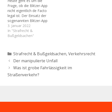
Heute geht es um die
sich privater Dienstleister
Bußgeld und ein Punkt in
Frage, ob die Blitzer-App
bedient, um
Flensburg…
nicht eigentlich de Facto
Geschwindigkeitsmessun
legal ist. Der Einsatz der
gen durchzuführen, die
sogenannten Blitzer-App
so dann zu einer
nimmt stark zu. Dies liegt
3. Januar 2022
Bestrafung der…
natürlich daran, dass die
In "Strafrecht &
Ordnungsbehörden
Bußgeldsachen"
immer stärker die
Geschwindigkeit
kontrollieren und auch
Kategorien
Strafrecht & Bußgeldsachen
,
Verkehrsrecht
immer höhere Bußgelder
Der manipulierte Unfall
erhoben werden. Jüngst
gab es dazu eine erneute
Was ist grobe Fahrlässigkeit im
Erhöhung der…
Straßenverkehr?