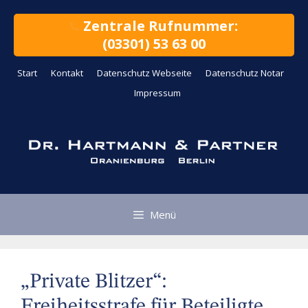
Zum
Inhalt
Zentrale Rufnummer:
springen
(03301) 53 63 00
Start
Kontakt
Datenschutz Webseite
Datenschutz Notar
Impressum
Menü
„Private Blitzer“:
Freiheitsstrafe für Beteiligte