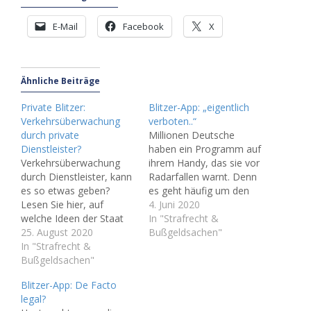
E-Mail
Facebook
X
Ähnliche Beiträge
Private Blitzer:
Blitzer-App: „eigentlich
Verkehrsüberwachung
verboten..“
durch private
Millionen Deutsche
Dienstleister?
haben ein Programm auf
Verkehrsüberwachung
ihrem Handy, das sie vor
durch Dienstleister, kann
Radarfallen warnt. Denn
es so etwas geben?
es geht häufig um den
Lesen Sie hier, auf
Führerschein. Doch
4. Juni 2020
welche Ideen der Staat
Achtung: Für Autofahrer
In "Strafrecht &
kommt, wenn es um
25. August 2020
ist die Nutzung einer
Bußgeldsachen"
Bußgeldeinnahmen geht.
In "Strafrecht &
solchen Blitzer-App
(Thema: Private Blitzer).
Bußgeldsachen"
neuerdings verboten.
Es Ist schon ein
Ebenso wie für das
Blitzer-App: De Facto
ziemlicher Knüller. Eine
Rasen selbst droht hier
legal?
Gemeinde in Hessen hat
ein Bußgeld: 75 Euro