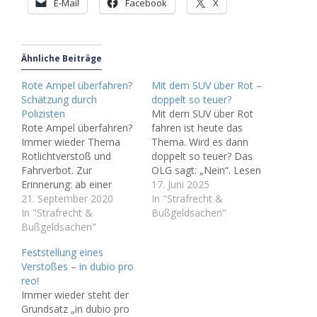
E-Mail
Facebook
X
Ähnliche Beiträge
Rote Ampel überfahren?
Mit dem SUV über Rot –
Schätzung durch
doppelt so teuer?
Polizisten
Mit dem SUV über Rot
Rote Ampel überfahren?
fahren ist heute das
Immer wieder Thema
Thema. Wird es dann
Rotlichtverstoß und
doppelt so teuer? Das
Fahrverbot. Zur
OLG sagt: „Nein“. Lesen
Erinnerung: ab einer
Sie dieses interessante
17. Juni 2025
Sekunde Rotlicht droht
21. September 2020
Urteil. Ein Fahrer fuhr
In "Strafrecht &
beim Überfahren einer
In "Strafrecht &
über eine rote Ampel –
Bußgeldsachen"
Ampel ein Fahrverbot
Bußgeldsachen"
und sein Bußgeld
(sog. Qualifizierter
verdoppelte sich auf 300
Feststellung eines
Rotlichtverstoß). Nun
Euro. „Warum das“
Verstoßes – in dubio pro
kommt es immer wieder
werden Sie sich vielleicht
reo!
vor, dass Amtsgerichte
fragen. Die
Immer wieder steht der
Betroffene aufgrund der
Begründung…
Grundsatz „in dubio pro
Angaben eines