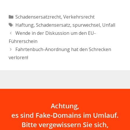
dessen, der ein
kurz…
schriftliches
Schuldeingeständnis
Kategorien
Schadensersatzrecht
,
Verkehrsrecht
abgibt (bzw. dessen Kfz-
Schlagwörter
Haftung
,
Schadensersatz
,
spurwechsel
,
Unfall
Haftpflichtversicherung),
sich aus der Tatsache
Wende in der Diskussion um den EU-
der Abgabe der Erklärung
Führerschein
ergeben kann. Es kommt
ziemlich häufig vor: noch
Fahrtenbuch-Anordnung hat den Schrecken
an…
verloren!