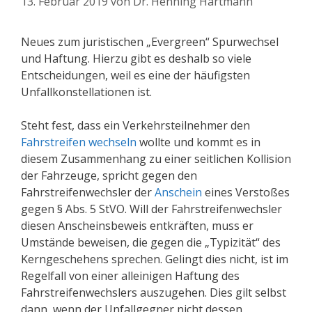
13. Februar 2019
von
Dr. Henning Hartmann
Neues zum juristischen „Evergreen“ Spurwechsel
und Haftung. Hierzu gibt es deshalb so viele
Entscheidungen, weil es eine der häufigsten
Unfallkonstellationen ist.
Steht fest, dass ein Verkehrsteilnehmer den
Fahrstreifen wechseln
wollte und kommt es in
diesem Zusammenhang zu einer seitlichen Kollision
der Fahrzeuge, spricht gegen den
Fahrstreifenwechsler der
Anschein
eines Verstoßes
gegen § Abs. 5 StVO. Will der Fahrstreifenwechsler
diesen Anscheinsbeweis entkräften, muss er
Umstände beweisen, die gegen die „Typizität“ des
Kerngeschehens sprechen. Gelingt dies nicht, ist im
Regelfall von einer alleinigen Haftung des
Fahrstreifenwechslers auszugehen. Dies gilt selbst
dann, wenn der Unfallgegner nicht dessen