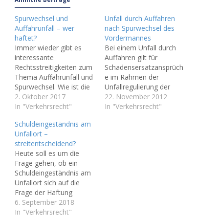
Spurwechsel und
Unfall durch Auffahren
Auffahrunfall – wer
nach Spurwechsel des
haftet?
Vordermannes
Immer wieder gibt es
Bei einem Unfall durch
interessante
Auffahren gilt für
Rechtsstreitigkeiten zum
Schadensersatzansprüch
Thema Auffahrunfall und
e im Rahmen der
Spurwechsel. Wie ist die
Unfallregulierung der
Haftung? Wer hat
2. Oktober 2017
sogenannte
22. November 2012
Ansprüche
In "Verkehrsrecht"
Anscheinsbeweis gegen
In "Verkehrsrecht"
(Schmerzensgeld,
den Auffahrenden.
Schuldeingeständnis am
Schadensersatz)? Es ist
Gerade im Bereich
Unfallort –
einer der“ Klassiker“ im
Oranienburg gibt es in
streitentscheidend?
Straßenverkehrsrecht.
letzter Zeit viele Unfälle
Heute soll es um die
Ein Unfall kommt
auf diesem Gebiet. Das
Frage gehen, ob ein
dadurch zustande, dass
heißt, dass bei einem
Schuldeingeständnis am
ein Fahrzeugführer dem
Auffahrunfall zunächst
Unfallort sich auf die
anderen von hinten
vermutet wird, dass
Frage der Haftung
auffährt. Nun behauptet
durch das Auffahren der
auswirken kann. Ob also
6. September 2018
aber der Auffahrende,
Unfall verursacht wurde,
die Zahlungspflicht
In "Verkehrsrecht"
dass der Unfallgegner so
da…