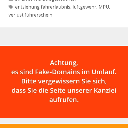
Schlagwörter
entziehung fahrerlaubnis
,
luftgewehr
,
MPU
,
verlust führerschein