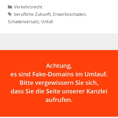
Kategorien
Verkehrsrecht
Schlagwörter
berufliche Zukunft
,
Erwerbsschaden
,
Schadensersatz
,
Unfall