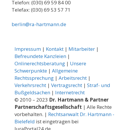
Telefon: (030) 69 59 84 00
Telefax: (030) 69 53 57 71
berlin@ra-hartmann.de
Impressum
|
Kontakt
|
Mitarbeiter
|
Befreundete Kanzleien
|
Onlinerechtsberatung
|
Unsere
Schwerpunkte
|
Allgemeine
Rechtssprechung
|
Arbeitsrecht
|
Verkehrsrecht
|
Vertragsrecht
|
Straf- und
Bußgeldsachen
|
Internetrecht
© 2010 – 2023
Dr. Hartmann & Partner
Partnerschaftsgesellschaft
| Alle Rechte
vorbehalten. |
Rechtsanwalt Dr. Hartmann -
Bielefeld
ist eingetragen bei
JuraPortal24.de