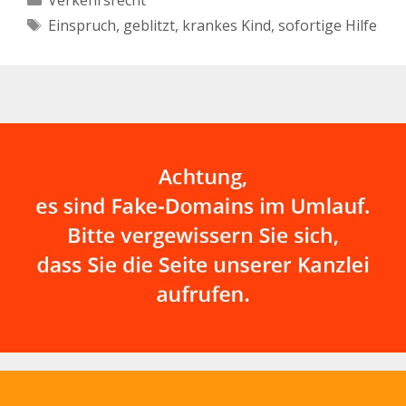
Verkehrsrecht
Schlagwörter
Einspruch
,
geblitzt
,
krankes Kind
,
sofortige Hilfe