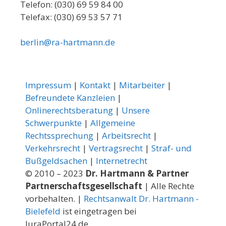
Telefon: (030) 69 59 84 00
Telefax: (030) 69 53 57 71
berlin@ra-hartmann.de
Impressum
|
Kontakt
|
Mitarbeiter
|
Befreundete Kanzleien
|
Onlinerechtsberatung
|
Unsere
Schwerpunkte
|
Allgemeine
Rechtssprechung
|
Arbeitsrecht
|
Verkehrsrecht
|
Vertragsrecht
|
Straf- und
Bußgeldsachen
|
Internetrecht
© 2010 – 2023
Dr. Hartmann & Partner
Partnerschaftsgesellschaft
| Alle Rechte
vorbehalten. |
Rechtsanwalt Dr. Hartmann -
Bielefeld
ist eingetragen bei
JuraPortal24.de