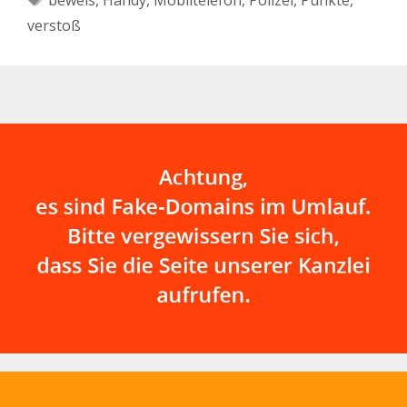
beweis
,
Handy
,
Mobiltelefon
,
Polizei
,
Punkte
,
verstoß