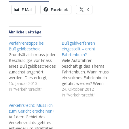
E-Mail
Facebook
X
Ähnliche Beiträge
Verfahrenstipps bei
Bußgeldverfahren
Bußgeldbescheid
eingestellt – droht
Grundsätzlich muss jeder
Fahrtenbuch?
Beschuldigte vor Erlass
Viele Autofahrer
eines Bußgeldbescheides
beschäftigt das Thema
zunächst angehört
Fahrtenbuch. Wann muss
werden. Dies erfolgt,
ein solches Fahrtenbuch
wenn der Betroffene
15. Januar 2013
geführt werden? Wenn
nicht am Tatort
In "Verkehrsrecht"
bei einem
24. Oktober 2012
angehalten wurde, durch
Geschwindigkeitsverstoß
In "Verkehrsrecht"
Übersendung eines
oder einer sonstigen
Verkehrsrecht: Muss ich
Anhörbogens. Tipp: Als
Verkehrsordnungswidrigk
zum Gericht erscheinen?
Betroffener sind Sie nicht
eit der Fahrer des
Auf dem Gebiet des
verpflichtet, Angaben zur
gefahrenen Fahrzeuges
Verkehrsrechts geht es
Sache zu machen oder
nicht ermittelt werden
entweder um Straftaten,