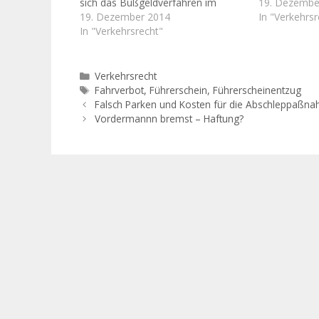
sich das Bußgeldverfahren im
Gerichte sind
19. Dezembe
Ordnungswidrigkeitenrecht bis zum
19. Dezember 2014
ob nach ein
In "Verkehrsr
endgültigen Urteil länger
In "Verkehrsrecht"
der Führersch
hingezogen, stellt sich die Frage,
nicht, an be
ob die Verhängung eines
Rechtsnorme
Fahrverbots überhaupt noch
Rahmen sie h
Kategorien
Verkehrsrecht
gerechtfertigt ist. Dieses Problem
auch müssen
Schlagwörter
Fahrverbot
,
Führerschein
,
Führerscheinentzug
stellt sich in der Praxis
sogenannte
Falsch Parken und Kosten für die Abschleppaßn
insbesondere…
Vordermannn bremst – Haftung?