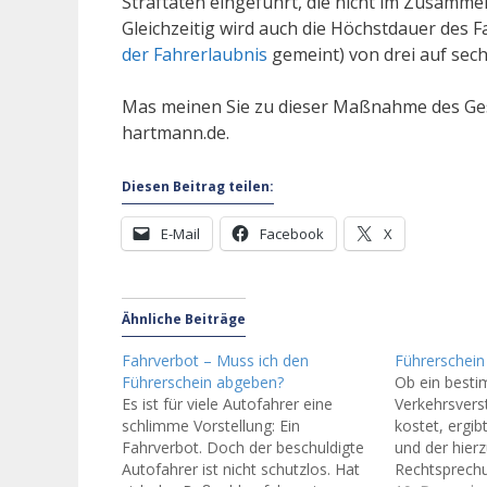
Straftaten eingeführt, die nicht im Zusam
Gleichzeitig wird auch die Höchstdauer des F
der Fahrerlaubnis
gemeint) von drei auf sec
Mas meinen Sie zu dieser Maßnahme des Ges
hartmann.de.
Diesen Beitrag teilen:
E-Mail
Facebook
X
Ähnliche Beiträge
Fahrverbot – Muss ich den
Führerschein
Führerschein abgeben?
Ob ein best
Es ist für viele Autofahrer eine
Verkehrsvers
schlimme Vorstellung: Ein
kostet, ergib
Fahrverbot. Doch der beschuldigte
und der hier
Autofahrer ist nicht schutzlos. Hat
Rechtsprech