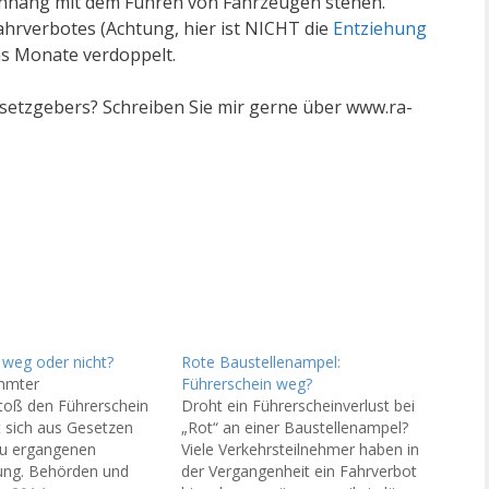
menhang mit dem Führen von Fahrzeugen stehen.
ahrverbotes (Achtung, hier ist NICHT die
Entziehung
hs Monate verdoppelt.
etzgebers? Schreiben Sie mir gerne über www.ra-
 weg oder nicht?
Rote Baustellenampel:
immter
Führerschein weg?
toß den Führerschein
Droht ein Führerscheinverlust bei
t sich aus Gesetzen
„Rot“ an einer Baustellenampel?
zu ergangenen
Viele Verkehrsteilnehmer haben in
ung. Behörden und
der Vergangenheit ein Fahrverbot