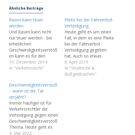
Ähnliche Beiträge
Rasen kann teuer
Pleite bei der Fahrverbot-
werden
Verteidigung
Und Rasen kann nicht
Heute geht es um einen
nur teuer werden - bei
Fall, in dem es eine Pleite
erheblichen
bei der Fahrverbot-
Geschwindigkeitsverstöß
Verteidigung gegeben
en kann es für den
hat. Auch so etwas
Führerschein gefährlich
19. Dezember 2014
kommt im Anwalts-Alltag
8. April 2019
werden, sprich ein
In "Verkehrsrecht"
vor. Nicht immer gelingt
In "Strafrecht &
Fahrverbot von einem
die Verteidigung gegen
Bußgeldsachen"
oder mehreren Monaten
ein Fahrverbot.
Geschwindigkeitsverstoß
verhängt werden. Dies
Manchmal kann der
– wann ist die Tat
musste auch ein
Verteidiger nichts
verjährt?
Autofahrer erfahren, der
machen, insbesondere
Immer häufiger ist für
auf der Autobahn die
dann, wenn der Mandant
Verkehrsrechtler die
zwischen zwei
ihm das Leben schwer
Verteidigung gegen einen
Ausfahrten aus
macht. Dabei sind wie…
Geschwindigkeitsverstoß
Lärmschutzgründen
Thema. Heute geht es
vorgeschriebene
um die Frage, wann die
4. Mai 2023
Höchstgeschwindigkeit