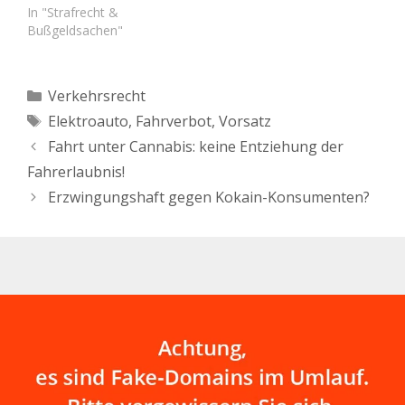
Tat verjährt ist. Die
In "Strafrecht &
von 100 km/h um…
Kontrolldichte bei
Bußgeldsachen"
Geschwindigkeitskontroll
en auf der Berliner
Stadtautobahn und auch
Kategorien
Verkehrsrecht
auf den Brandenburger
Schlagwörter
Elektroauto
,
Fahrverbot
,
Vorsatz
Landstraßen nimmt
weiter zu. Sie werden es
Fahrt unter Cannabis: keine Entziehung der
schon gemerkt haben:
Fahrerlaubnis!
Ständig werden neue
fest installierte…
Erzwingungshaft gegen Kokain-Konsumenten?