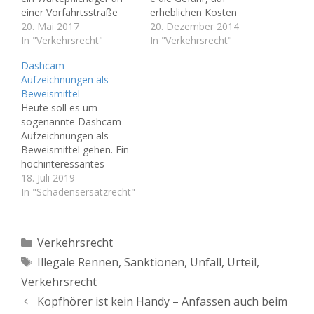
einer Vorfahrtsstraße
erheblichen Kosten
unter Missachtung dieser
20. Mai 2017
sitzen zu bleiben. Dies
20. Dezember 2014
Vorfahrt in einen Unfall
In "Verkehrsrecht"
kann insbesondere bei
In "Verkehrsrecht"
gerät (Vorfahrtsverstoß),
der Inanspruchnahme
Dashcam-
sodann aber die
eines Mietwagens
Aufzeichnungen als
Behauptung aufstellt,
passieren. Auf ein
Beweismittel
dass andere
entsprechendes Urteil
Heute soll es um
Verkehrsteilnehmer den
des Bundesgerichtshofs
sogenannte Dashcam-
Unfall verursacht und
(BGH) soll heute
Aufzeichnungen als
somit zu vertreten hat.
hingewiesen werden. In
Beweismittel gehen. Ein
Der Beispielsfall Sowie in
dem jetzt entschiedenen
hochinteressantes
vorliegendem Fall. Der
Fall verlangte der
Thema, das
18. Juli 2019
Anspruchsteller wollte…
unfallgeschädigte Kläger
Auswirkungen auf viele
In "Schadensersatzrecht"
von der gegnerischen
Verkehrsunfall-Prozesse
Haftpflichtversicherung
vor deutschen Gerichten
die Kosten für…
haben wird. Die
Kategorien
Verkehrsrecht
Verwertung von
Schlagwörter
Illegale Rennen
,
Sanktionen
,
Unfall
,
Urteil
,
Dashcam-
Aufzeichnungen zu
Verkehrsrecht
Beweiszwecken ist
Kopfhörer ist kein Handy – Anfassen auch beim
grundsätzlich zulässig.