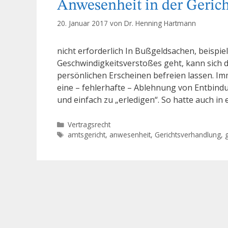
Anwesenheit in der Geric
20. Januar 2017
von
Dr. Henning Hartmann
nicht erforderlich In Bußgeldsachen, beispi
Geschwindigkeitsverstoßes geht, kann sich d
persönlichen Erscheinen befreien lassen. Im
eine – fehlerhafte – Ablehnung von Entbin
und einfach zu „erledigen“. So hatte auch in
Kategorien
Vertragsrecht
Schlagwörter
amtsgericht
,
anwesenheit
,
Gerichtsverhandlung
,