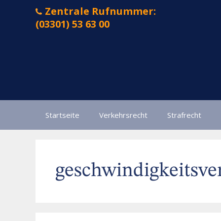
Zum
Zentrale Rufnummer:
Inhalt
(03301) 53 63 00
springen
Startseite
Verkehrsrecht
Strafrecht
geschwindigkeitsve