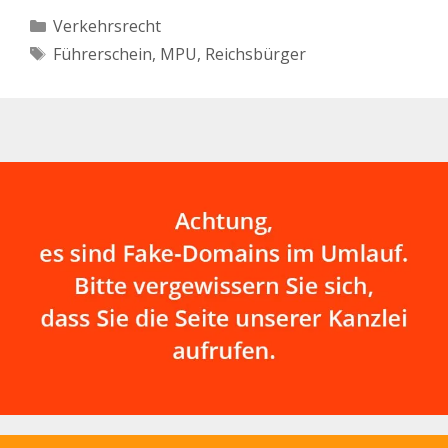
Kategorien
Verkehrsrecht
Schlagwörter
Führerschein
,
MPU
,
Reichsbürger