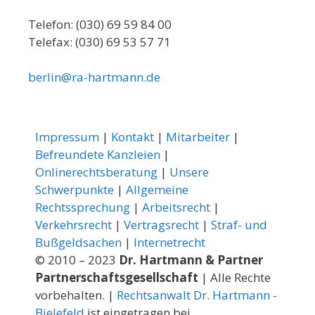
Telefon: (030) 69 59 84 00
Telefax: (030) 69 53 57 71
berlin@ra-hartmann.de
Impressum
|
Kontakt
|
Mitarbeiter
|
Befreundete Kanzleien
|
Onlinerechtsberatung
|
Unsere
Schwerpunkte
|
Allgemeine
Rechtssprechung
|
Arbeitsrecht
|
Verkehrsrecht
|
Vertragsrecht
|
Straf- und
Bußgeldsachen
|
Internetrecht
© 2010 – 2023
Dr. Hartmann & Partner
Partnerschaftsgesellschaft
| Alle Rechte
vorbehalten. |
Rechtsanwalt Dr. Hartmann -
Bielefeld
ist eingetragen bei