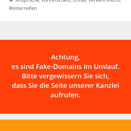
Ansprüche
,
Führerschein
,
Unfall
,
Verkehrsrecht
,
Winterreifen