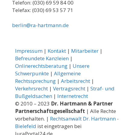
Telefon: (030) 69 59 84 00
Telefax: (030) 69 53 57 71
berlin@ra-hartmann.de
Impressum
|
Kontakt
|
Mitarbeiter
|
Befreundete Kanzleien
|
Onlinerechtsberatung
|
Unsere
Schwerpunkte
|
Allgemeine
Rechtssprechung
|
Arbeitsrecht
|
Verkehrsrecht
|
Vertragsrecht
|
Straf- und
Bußgeldsachen
|
Internetrecht
© 2010 – 2023
Dr. Hartmann & Partner
Partnerschaftsgesellschaft
| Alle Rechte
vorbehalten. |
Rechtsanwalt Dr. Hartmann -
Bielefeld
ist eingetragen bei
JuraPortal24.de