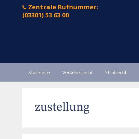
Zum
Zentrale Rufnummer:
Inhalt
(03301) 53 63 00
springen
Startseite
Verkehrsrecht
Strafrecht
zustellung