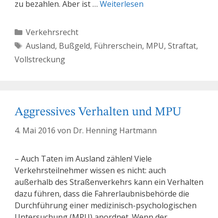
zu bezahlen. Aber ist …
Weiterlesen
Kategorien
Verkehrsrecht
Schlagwörter
Ausland
,
Bußgeld
,
Führerschein
,
MPU
,
Straftat
,
Vollstreckung
Aggressives Verhalten und MPU
4. Mai 2016
von
Dr. Henning Hartmann
– Auch Taten im Ausland zählen! Viele
Verkehrsteilnehmer wissen es nicht: auch
außerhalb des Straßenverkehrs kann ein Verhalten
dazu führen, dass die Fahrerlaubnisbehörde die
Durchführung einer medizinisch-psychologischen
Untersuchung (MPU) anordnet. Wenn der