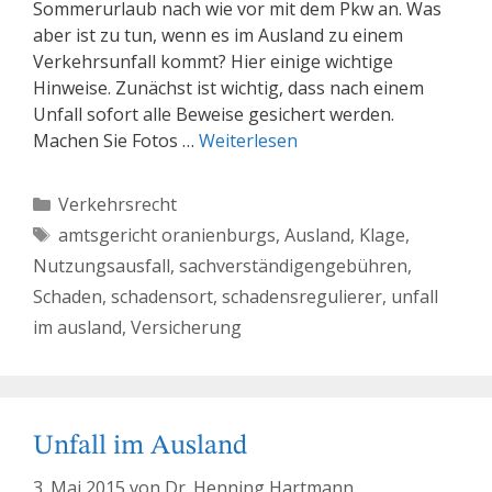
Sommerurlaub nach wie vor mit dem Pkw an. Was
aber ist zu tun, wenn es im Ausland zu einem
Verkehrsunfall kommt? Hier einige wichtige
Hinweise. Zunächst ist wichtig, dass nach einem
Unfall sofort alle Beweise gesichert werden.
Machen Sie Fotos …
Weiterlesen
Kategorien
Verkehrsrecht
Schlagwörter
amtsgericht oranienburgs
,
Ausland
,
Klage
,
Nutzungsausfall
,
sachverständigengebühren
,
Schaden
,
schadensort
,
schadensregulierer
,
unfall
im ausland
,
Versicherung
Unfall im Ausland
3. Mai 2015
von
Dr. Henning Hartmann